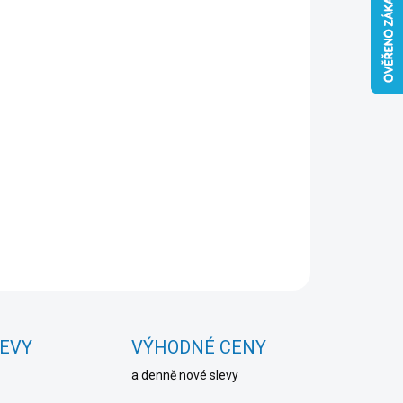
 KS)
Přidat do košíku
ZEPTAT SE
HLÍDAT
LEVY
VÝHODNÉ CENY
a denně nové slevy