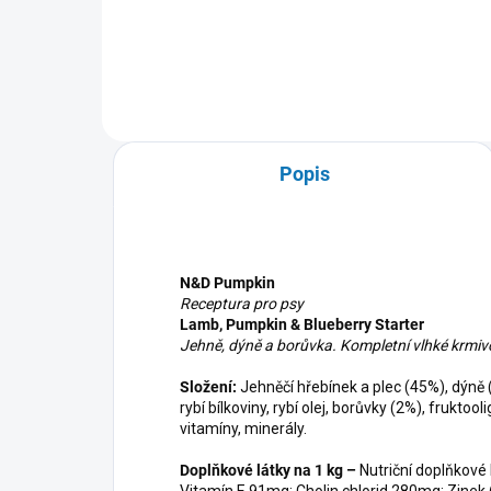
Do košíku
Popis
N&D Pumpkin
Receptura pro psy
Lamb,
Pumpkin & Blueberry
Starter
Jehně, dýně a borůvka. Kompletní vlhké krmiv
Složení:
Jehněčí hřebínek a plec (45%), dýně 
rybí bílkoviny, rybí olej, borůvky (2%), fruktoo
vitamíny, minerály.
Doplňkové látky na 1 kg –
Nutriční doplňkové 
Vitamín E 91mg; Cholin chlorid 280mg; Zinek 