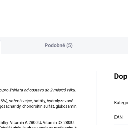
Do košíku
Podobné (5)
Dop
o pro štěňata od odstavu do 2 měsíců věku.
(5%), vařená vejce, batáty, hydrolyzované
Katego
ligosacharidy, chondroitin sulfát, glukosamin,
EAN
:
látky: Vitamín A 2800IU; Vitamín D3 280IU;
(chelát zinku hydroxy analogu methioninu):