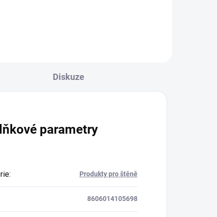
Do košíku
Diskuze
lňkové parametry
rie
:
Produkty pro štěně
8606014105698