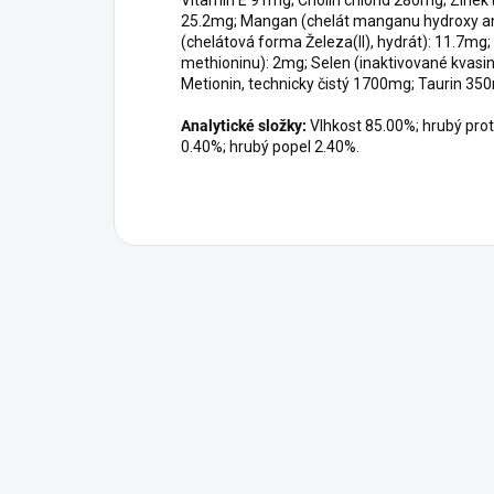
25.2mg; Mangan (chelát manganu hydroxy an
(chelátová forma Železa(II), hydrát): 11.7mg
methioninu): 2mg; Selen (inaktivované kvas
Metionin, technicky čistý 1700mg; Taurin 350
Analytické složky:
Vlhkost 85.00%; hrubý prot
0.40%; hrubý popel 2.40%.