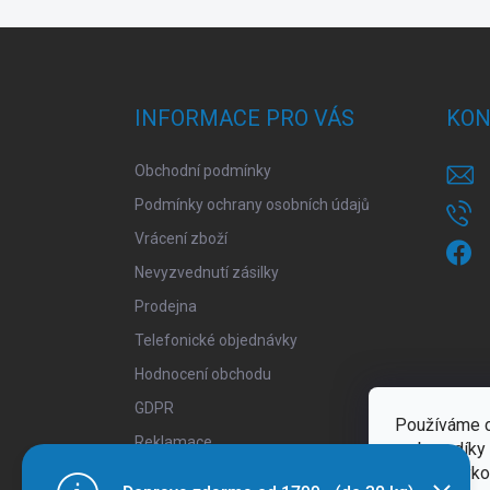
Z
á
p
a
INFORMACE PRO VÁS
KON
t
í
Obchodní podmínky
Podmínky ochrany osobních údajů
Vrácení zboží
Nevyzvednutí zásilky
Prodejna
Telefonické objednávky
Hodnocení obchodu
GDPR
Používáme c
Reklamace
webu a díky
funkce, výko