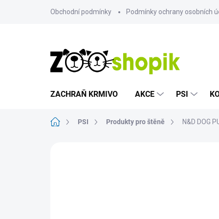
Přejít
Obchodní podmínky
Podmínky ochrany osobních ú
na
obsah
ZACHRAŇ KRMIVO
AKCE
PSI
K
Domů
PSI
Produkty pro štěně
N&D DOG PU
Neohodnoceno
Podrobnosti hodn