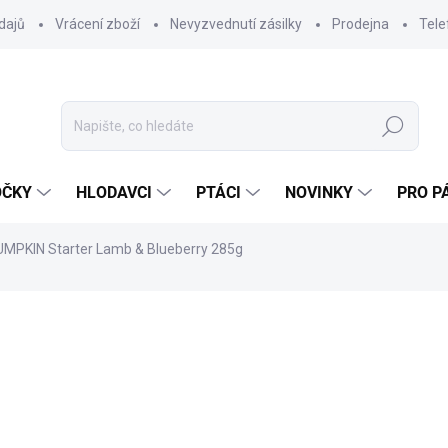
dajů
Vrácení zboží
Nevyzvednutí zásilky
Prodejna
Tele
Hledat
OČKY
HLODAVCI
PTÁCI
NOVINKY
PRO P
MPKIN Starter Lamb & Blueberry 285g
ocení
ZNAČKA:
N&D
99 Kč
89 Kč
79,46 Kč bez DPH