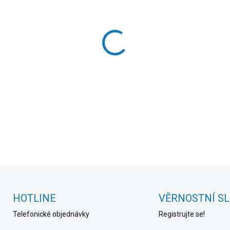
Měrná
SKLADEM DO 24 HOD
(>20
cena:
MOŽNOSTI DORUČENÍ
−
+
DETAILNÍ INFORMACE
HOTLINE
VĚRNOSTNÍ S
Telefonické objednávky
Registrujte se!