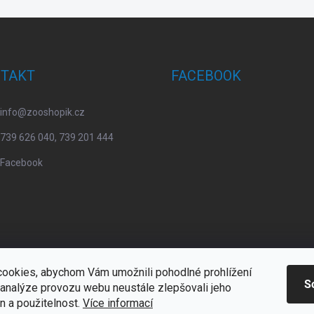
TAKT
FACEBOOK
info
@
zooshopik.cz
739 626 040, 739 201 444
Facebook
ookies, abychom Vám umožnili pohodlné prohlížení
S
 analýze provozu webu neustále zlepšovali jeho
n a použitelnost.
Více informací