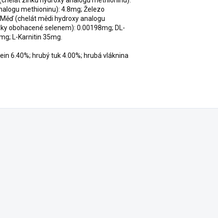
alogu methioninu): 4.8mg; Železo
; Měď (chelát mědi hydroxy analogu
inky obohacené selenem): 0.00198mg; DL-
mg; L-Karnitin 35mg.
ein 6.40%; hrubý tuk 4.00%; hrubá vláknina