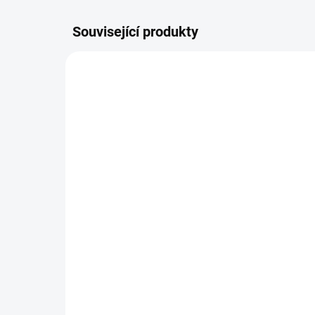
Související produkty
RD-WCA00200CP-8586
SKLADEM
(6 KS)
WOW Cat konzerva Paté
Tra
Kuře s krevetami Adult
40
200g
60
78 Kč