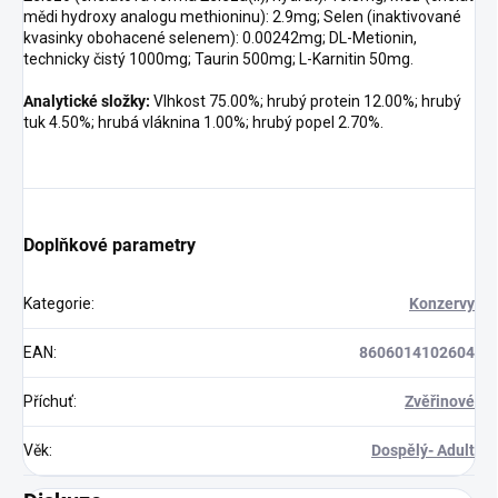
mědi hydroxy analogu methioninu): 2.9mg; Selen (inaktivované
kvasinky obohacené selenem): 0.00242mg; DL-Metionin,
technicky čistý 1000mg; Taurin 500mg; L-Karnitin 50mg.
Analytické složky:
Vlhkost 75.00%; hrubý protein 12.00%; hrubý
tuk 4.50%; hrubá vláknina 1.00%; hrubý popel 2.70%.
Doplňkové parametry
Kategorie
:
Konzervy
EAN
:
8606014102604
Příchuť
:
Zvěřinové
Věk
:
Dospělý- Adult