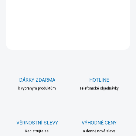
−
+
Přidat do košíku
DETAILNÍ INFORMACE
ZEPTAT SE
HLÍDAT
DÁRKY ZDARMA
HOTLINE
k vybraným produktům
Telefonické objednávky
VĚRNOSTNÍ SLEVY
VÝHODNÉ CENY
Registrujte se!
a denně nové slevy