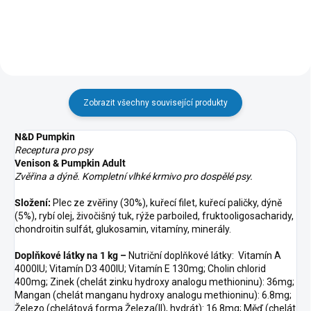
Zobrazit všechny související produkty
N&D Pumpkin
Receptura pro psy
Venison & Pumpkin Adult
Zvěřina a dýně. Kompletní vlhké krmivo pro dospělé psy.
Složení:
Plec ze zvěřiny (30%), kuřecí filet, kuřecí paličky, dýně
(5%), rybí olej, živočišný tuk, rýže parboiled, fruktooligosacharidy,
chondroitin sulfát, glukosamin, vitamíny, minerály.
Doplňkové látky na 1 kg –
Nutriční doplňkové látky: Vitamín A
4000IU; Vitamín D3 400IU; Vitamín E 130mg; Cholin chlorid
400mg; Zinek (chelát zinku hydroxy analogu methioninu): 36mg;
Mangan (chelát manganu hydroxy analogu methioninu): 6.8mg;
Železo (chelátová forma Železa(II), hydrát): 16.8mg; Měď (chelát