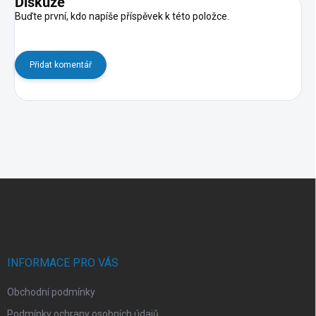
Diskuze
Buďte první, kdo napíše příspěvek k této položce.
Přidat komentář
Z
á
p
a
t
í
INFORMACE PRO VÁS
Obchodní podmínky
Podmínky ochrany osobních údajů