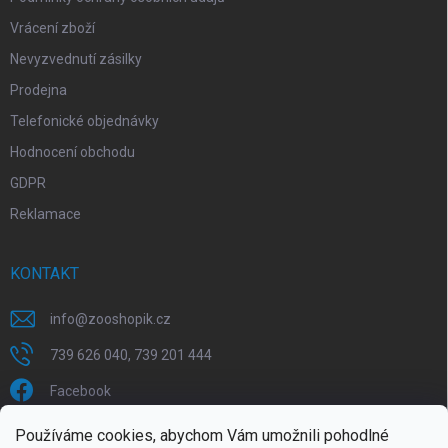
Vrácení zboží
Nevyzvednutí zásilky
Prodejna
Telefonické objednávky
Hodnocení obchodu
GDPR
Reklamace
KONTAKT
info
@
zooshopik.cz
739 626 040, 739 201 444
Facebook
Používáme cookies, abychom Vám umožnili pohodlné
FACEBOOK