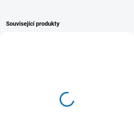
Související produkty
SKLADEM
SKLADEM
(>20 KS)
(>20 KS)
WOW Cat konzerva Filet
WOW Cat konzerva Filet
Kuře PUR Adult 70g
Kuřecí s krevetami Adult
70g
62 Kč
62 Kč
Do košíku
Do košíku