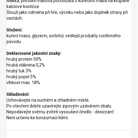
Měkká, přírodní masová pochoutka z kuřecího masa na křupavé
kalciové kostičce.
Slouží jako odměna při hře, výcviku nebo jako doplněk stravy při
cestách.
Složení:
kuřecí maso, glycerin, sorbitol, vedlejší produkty rostlinného
původu
Deklarované jakostní znaky:
hrubý protein 50%
hrubá vláknina 0,2%
hrubý tuk 3%
hrubý popel 5%
vlhkost max. 18%
Skladování:
Uchovávejte na suchém a chladném místě.
Po otevření dobře uzavírejte zipovým uzávěrem obalu.
Nepodávejte svému zvířeti vysoušecí činidlo - desiccant.
Není určeno ke konzumaci lidmi.