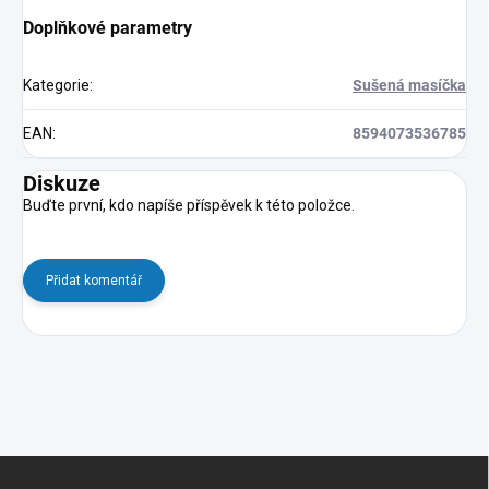
Doplňkové parametry
Kategorie
:
Sušená masíčka
EAN
:
8594073536785
Diskuze
Buďte první, kdo napíše příspěvek k této položce.
Přidat komentář
Z