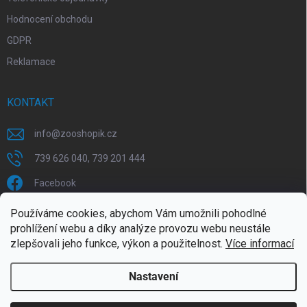
Hodnocení obchodu
GDPR
Reklamace
KONTAKT
info
@
zooshopik.cz
739 626 040, 739 201 444
Facebook
Používáme cookies, abychom Vám umožnili pohodlné
FACEBOOK
prohlížení webu a díky analýze provozu webu neustále
zlepšovali jeho funkce, výkon a použitelnost.
Více informací
Nastavení