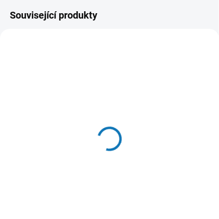
Související produkty
SKLADEM DO 24 HOD
SKLADEM DO 24 HOD
(17 KS)
(>20 KS)
N&D OCEAN CAT
Calibra Cat EXPERT+
NEUTERED Adult Herring
Adult Giant cats &
& Orange 5kg
Mobility 1,5kg
1 473 Kč
337 Kč
Do košíku
Do košíku