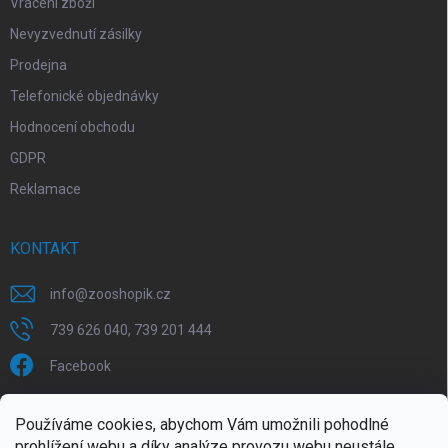
Vrácení zboží
Nevyzvednutí zásilky
Prodejna
Telefonické objednávky
Hodnocení obchodu
GDPR
Reklamace
KONTAKT
info
@
zooshopik.cz
739 626 040, 739 201 444
Facebook
FACEBOOK
Používáme cookies, abychom Vám umožnili pohodlné
prohlížení webu a díky analýze provozu webu neustále