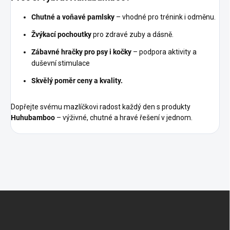
Chutné a voňavé pamlsky
– vhodné pro trénink i odměnu.
Žvýkací pochoutky
pro zdravé zuby a dásně.
Zábavné hračky pro psy i kočky
– podpora aktivity a
duševní stimulace
Skvělý poměr ceny a kvality.
Dopřejte svému mazlíčkovi radost každý den s produkty
Huhubamboo
– výživné, chutné a hravé řešení v jednom.
Z
á
p
a