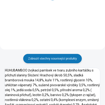
85g
58 Kč
16 Kč
Do košíku
Do košíku
Zobrazit všechny související produkty
HUHUBAMBOO žvýkací pamlsek ve tvaru zubního kartáčku s
příchutí slaniny Složení: Hrachový škrob 50,5%, sladká
bramborová mouka 14,8%, kuře 11%, rostlinný glycerin 10%,
uhličitan vápenatý 7%, sušené pivovarské výrobky 3,5%, rostlinný
olej 1%, jedlá soda 0,5%, petržel 0,5%, přírodní aroma 0,2% (
slaninová příchuť), lecitin 0,2%, barvivo 0,2% (lykopen z rajčat),
rostlinná vláknina 0,2%, ostatní 0,4% (komplexní enzym, směsný
fosfát, rozmarýnový extrakt), sorbát draselný 0,2% Analytické