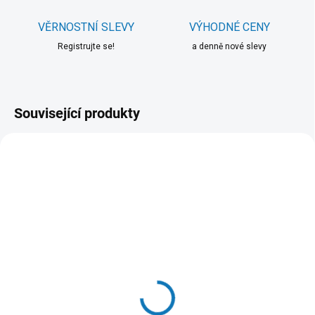
VĚRNOSTNÍ SLEVY
VÝHODNÉ CENY
Registrujte se!
a denně nové slevy
Související produkty
SKLADEM DO 24 HOD
SKLADEM DO 24 HOD
(>20 KS)
(>20 KS)
WOOLF pochoutka beef
Brit Premium Cat D
sushi with cod 100g
Fillets in Jelly with Beef