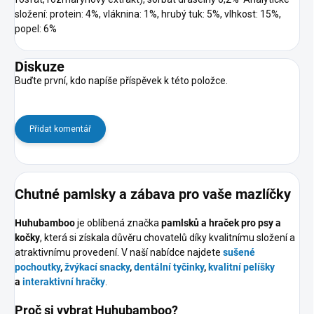
složení: protein: 4%, vláknina: 1%, hrubý tuk: 5%, vlhkost: 15%,
popel: 6%
Diskuze
Buďte první, kdo napíše příspěvek k této položce.
Přidat komentář
Chutné pamlsky a zábava pro vaše mazlíčky
Huhubamboo
je oblíbená značka
pamlsků a hraček pro psy a
kočky
, která si získala důvěru chovatelů díky kvalitnímu složení a
atraktivnímu provedení. V naší nabídce najdete
sušené
pochoutky
,
žvýkací snacky
,
dentální tyčinky
,
kvalitní pelíšky
a
interaktivní hračky
.
Proč si vybrat Huhubamboo?