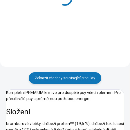
delight kuře s jehněčím
87 Kč
150g
Do košíku
46 Kč
Do košíku
Zobrazit všechny související produkty
Kompletní PREMIUM krmivo pro dospělé psy všech plemen. Pro
přecitlivělé psy s průměrnou potřebou energie.
Složení
bramborové vločky, drůbeží protein** (19,5 %), drůbeží tuk, lososí
moučka (7 %) cukrovkové řízky* (odcukřené), jablečná dřeň*,