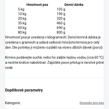
Hmotnost psa
Denní dávka
5 kg
105 g
10 kg
190 g
20 kg
320 g
35 kg
460 g
60 kg
690 g
80 kg
830 g
Hmotnost psa je uvedena v kilogramech. Denní krmná dávka je
uvedena v gramech a udává celkové množství krmiva pro celý
den. Dle potřeby ji můžete rozdělit na vícero dílčích dávek (porcí).
Krmivo podávejte suché, nebo ho zalijte teplou vodou (cca 60 °C)
a nechte krátce nabobtnat. Zajistěte psovi přístup k čerstvé pitné
vodě.
Doplňkové parametry
Kategorie
:
Granule pro psy