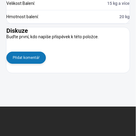
Velikost Balení
:
15 kg a více
Hmotnost balení
:
20 kg
Diskuze
Buďte první, kdo napíše příspěvek k této položce.
Přidat komentář
Z
á
p
a