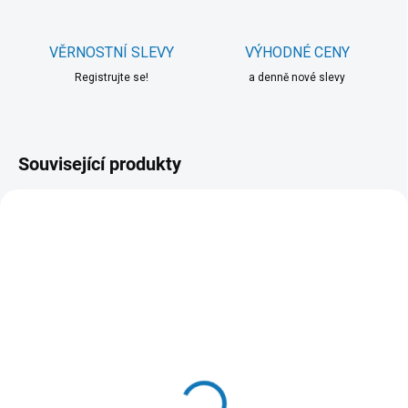
VĚRNOSTNÍ SLEVY
VÝHODNÉ CENY
Registrujte se!
a denně nové slevy
Související produkty
SKLADEM DO 24 HOD
(>20 KS)
SKLADEM V ESHOPU
(>20 KS)
Hill's Can. SP Puppy
Gimdog konz. Pure
Chicken Konz.370g