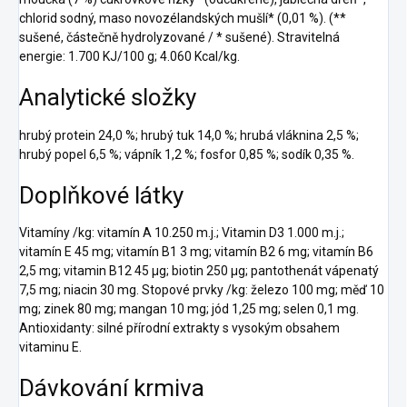
chlorid sodný, maso novozélandských mušlí* (0,01 %). (**
sušené, částečně hydrolyzované / * sušené). Stravitelná
energie: 1.700 KJ/100 g; 4.060 Kcal/kg.
Analytické složky
hrubý protein 24,0 %; hrubý tuk 14,0 %; hrubá vláknina 2,5 %;
hrubý popel 6,5 %; vápník 1,2 %; fosfor 0,85 %; sodík 0,35 %.
Doplňkové látky
Vitamíny /kg: vitamín A 10.250 m.j.; Vitamin D3 1.000 m.j.;
vitamín E 45 mg; vitamín B1 3 mg; vitamín B2 6 mg; vitamín B6
2,5 mg; vitamin B12 45 µg; biotin 250 µg; pantothenát vápenatý
7,5 mg; niacin 30 mg. Stopové prvky /kg: železo 100 mg; měď 10
mg; zinek 80 mg; mangan 10 mg; jód 1,25 mg; selen 0,1 mg.
Antioxidanty: silné přírodní extrakty s vysokým obsahem
vitaminu E.
Dávkování krmiva