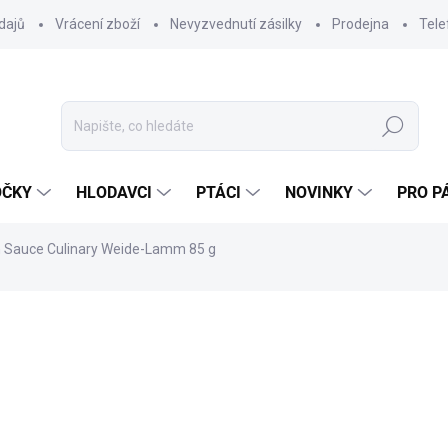
dajů
Vrácení zboží
Nevyzvednutí zásilky
Prodejna
Tele
Hledat
OČKY
HLODAVCI
PTÁCI
NOVINKY
PRO P
n Sauce Culinary Weide-Lamm 85 g
ocení
22 Kč
18 Kč
16,07 Kč bez DPH
Měrná
SKLADEM
(15 KS)