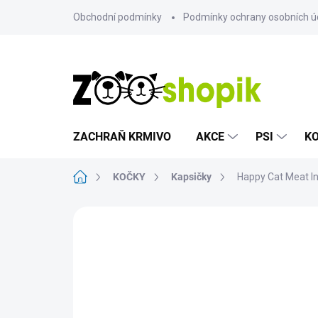
Přejít
Obchodní podmínky
Podmínky ochrany osobních ú
na
obsah
ZACHRAŇ KRMIVO
AKCE
PSI
K
Domů
KOČKY
Kapsičky
Happy Cat Meat I
Neohodnoceno
Podrobnosti hodn