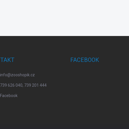
TAKT
FACEBOOK
info
@
zooshopik.cz
739 626 040, 739 201 444
Facebook