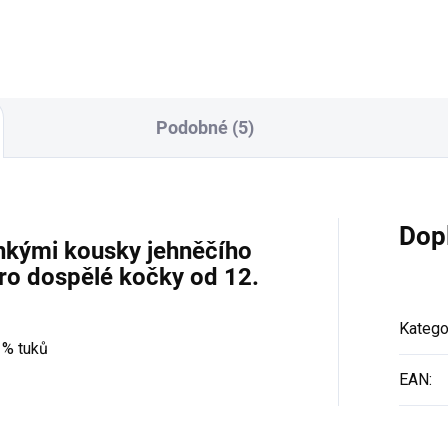
Podobné (5)
Dop
hkými kousky jehněčího
o dospělé kočky od 12.
Katego
 % tuků
EAN
: