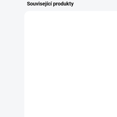
Související produkty
69935
SKLADEM DO 24 HOD
(>20 KS)
WOOLF pochoutka beef
Hil
sushi with cod 100g
Ch
58 Kč
87
Do košíku