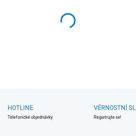
cena:
MOŽNOSTI DORUČENÍ
−
+
DETAILNÍ INFORMACE
HOTLINE
VĚRNOSTNÍ S
Telefonické objednávky
Registrujte se!