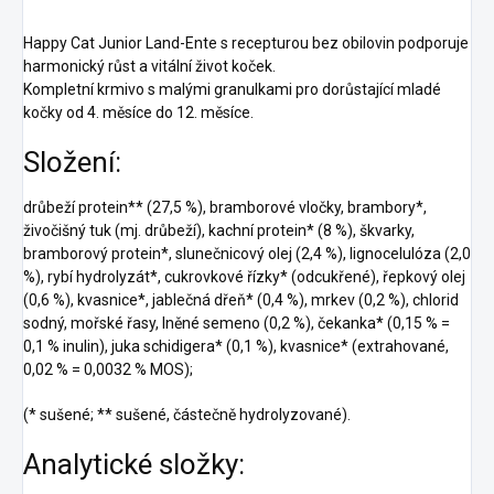
Happy Cat Junior Land-Ente s recepturou bez obilovin podporuje
harmonický růst a vitální život koček.
Kompletní krmivo s malými granulkami pro dorůstající mladé
kočky od 4. měsíce do 12. měsíce.
Složení:
drůbeží protein** (27,5 %), bramborové vločky, brambory*,
živočišný tuk (mj. drůbeží), kachní protein* (8 %), škvarky,
bramborový protein*, slunečnicový olej (2,4 %), lignocelulóza (2,0
%), rybí hydrolyzát*, cukrovkové řízky* (odcukřené), řepkový olej
(0,6 %), kvasnice*, jablečná dřeň* (0,4 %), mrkev (0,2 %), chlorid
sodný, mořské řasy, lněné semeno (0,2 %), čekanka* (0,15 % =
0,1 % inulin), juka schidigera* (0,1 %), kvasnice* (extrahované,
0,02 % = 0,0032 % MOS);
(* sušené; ** sušené, částečně hydrolyzované).
Analytické složky: