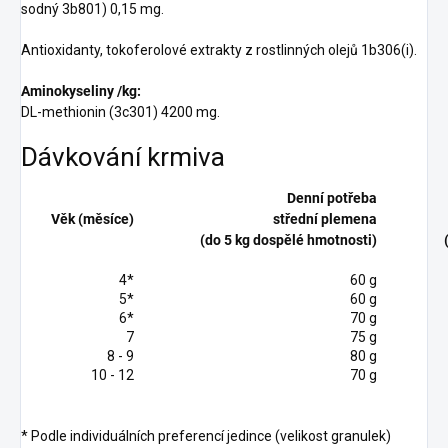
sodný 3b801) 0,15 mg.
Antioxidanty, tokoferolové extrakty z rostlinných olejů 1b306(i).
Aminokyseliny /kg:
DL-methionin (3c301) 4200 mg.
Dávkování krmiva
Denní potřeba
Věk (měsíce)
střední plemena
(do 5 kg dospělé hmotnosti)
4*
60 g
5*
60 g
6*
70 g
7
75 g
8 - 9
80 g
10 - 12
70 g
* Podle individuálních preferencí jedince (velikost granulek)