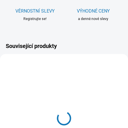
VĚRNOSTNÍ SLEVY
VÝHODNÉ CENY
Registrujte se!
a denně nové slevy
Související produkty
SKLADEM DO 24 HOD
SKLADEM DO 24 HOD
(>20 KS)
(9 KS)
Hill's Can. SP Puppy
N&D OCEAN CAT Adult
Chicken Konz.370g
Herring & Orange 10kg