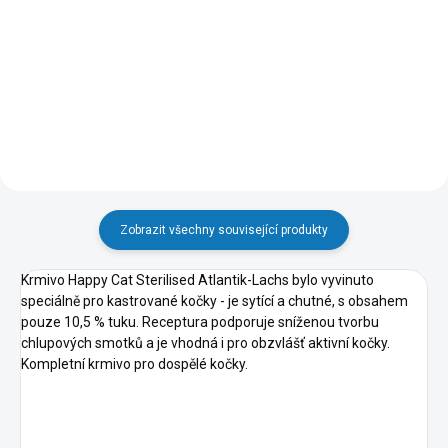
87 Kč
2 636 Kč
Do košíku
Do košíku
Zobrazit všechny související produkty
Krmivo Happy Cat Sterilised Atlantik-Lachs bylo vyvinuto
speciálně pro kastrované kočky - je sytící a chutné, s obsahem
pouze 10,5 % tuku. Receptura podporuje sníženou tvorbu
chlupových smotků a je vhodná i pro obzvlášť aktivní kočky.
Kompletní krmivo pro dospělé kočky.