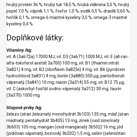
hrubý protein 36 %; hrubý tuk 18,5 %; hrubá vláknina 3,0 %; hrubý
popel 7,0 %; vápník 1,1 %; fosfor 1,0 %; sodík 0,5 %; draslík 0,65 %;
hořčík 0,1 %; omega-6 mastné kyseliny 3,5 %; omega-3 mastné
kyseliny 0,4 %.
Doplňkové látky:
Vitaminy /kg:
vit. A (3a672a) 17000 MJ, vit. D3 (3a671) 1000 MJ, vit. E (all-rac-
alfa-tokoferol acetát 3a700) 100 mg, vit. B1 (thiamin nitrát
3a821) 4 mg, vit. B2 (riboflavin 3a825ii) 4 mg, vit. B6 (pyridoxin
hydrochlorid 3a831) 4 mg, biotin (3a880) 500 μg, pantothenát
vápenatý (3a841) 10 mg, niacin (3a314) 55 mg, vit. B12 75 μg,
vit. C (askorbyl-fosfát sodno-vápenatý 3a312) 30 mg, taurin
(3a370) 1000 mg.
Stopové prvky /kg:
železo (síran železnatý monohydrát 3b103) 135 mg, měď (síran
měďnatý, pentahydrát 3b405) 13 mg, zinek (oxid zinečnatý
3b603) 105 mg, mangan (oxid manganatý 3b502) 16 mg, jód
(jodičnan vápenatý, bezvodý 3b202) 1,5 mg, selen (seleničitan