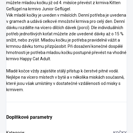
můžete mladou kočku již od 4. měsíce převést z krmiva Kitten
Geflügel na krmivo Junior Geflügel.
Věk mladé kočky je uveden v měsících. Denní potřeba je uvedena
v gramech a udává celkové množství krmiva pro celý den. Denní
dávku rozdělte na vícero dílčích dávek (porcí). Dle individuálních
potřeb jednotlivých koťat můžete zde uvedené dávky až o 15 %
snížit, nebo zvýšit. Mladou kočku je potřeba pravidelně vážit a
krmnou dávku tomu přizpůsobit. Při dosažení konečné dospělé
hmotnosti je potřeba mladou kočku postupně převést na vhodné
krmivo Happy Cat Adult.
Mladé kočce vždy zajistěte stálý přístup k čerstvé pitné vodě.
Nejlépe na vícero místech v bytě a v několika miskách současně,
které jsou však umístěny v dostatečné vzdálenosti od misky s
krmivem.
Doplňkové parametry
Kategorie
:
KOČKY