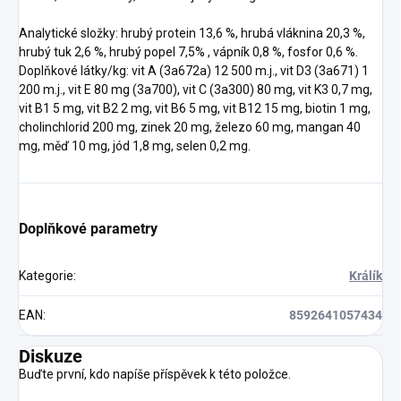
Analytické složky: hrubý protein 13,6 %, hrubá vláknina 20,3 %,
hrubý tuk 2,6 %, hrubý popel 7,5% , vápník 0,8 %, fosfor 0,6 %.
Doplňkové látky/kg: vit A (3a672a) 12 500 m.j., vit D3 (3a671) 1
200 m.j., vit E 80 mg (3a700), vit C (3a300) 80 mg, vit K3 0,7 mg,
vit B1 5 mg, vit B2 2 mg, vit B6 5 mg, vit B12 15 mg, biotin 1 mg,
cholinchlorid 200 mg, zinek 20 mg, železo 60 mg, mangan 40
mg, měď 10 mg, jód 1,8 mg, selen 0,2 mg.
Doplňkové parametry
Kategorie
:
Králík
EAN
:
8592641057434
Diskuze
Buďte první, kdo napíše příspěvek k této položce.