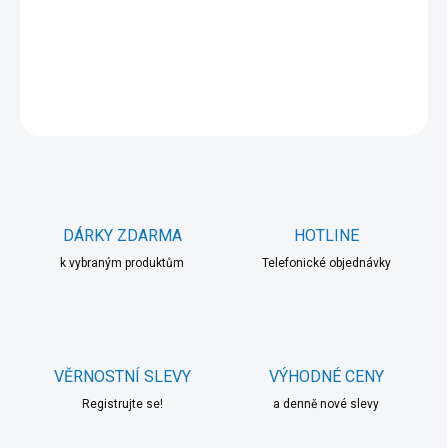
−
+
Přidat do košíku
DETAILNÍ INFORMACE
ZEPTAT SE
HLÍDAT
DÁRKY ZDARMA
HOTLINE
k vybraným produktům
Telefonické objednávky
VĚRNOSTNÍ SLEVY
VÝHODNÉ CENY
Registrujte se!
a denně nové slevy