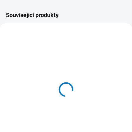
Související produkty
SKLADEM DO 24 HOD
SKLADEM DO 24 HOD
(9 KS)
(>20 KS)
N&D OCEAN CAT Adult
WOOLF pochoutka beef
Herring & Orange 10kg
sushi with cod 100g
2 636 Kč
58 Kč
Do košíku
Do košíku