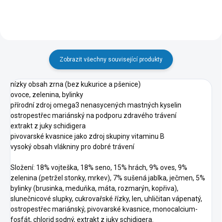
Zobrazit všechny související produkty
nízky obsah zrna (bez kukurice a pšenice)
ovoce, zelenina, bylinky
přírodní zdroj omega3 nenasycených mastných kyselin
ostropestřec mariánský na podporu zdravého trávení
extrakt z juky schidigera
pivovarské kvasnice jako zdroj skupiny vitaminu B
vysoký obsah vlákniny pro dobré trávení
Složení: 18% vojteška, 18% seno, 15% hrách, 9% oves, 9%
zelenina (petržel stonky, mrkev), 7% sušená jablka, ječmen, 5%
bylinky (brusinka, meduňka, máta, rozmarýn, kopřiva),
slunečnicové slupky, cukrovařské řízky, len, uhličitan vápenatý,
ostropestřec mariánský, pivovarské kvasnice, monocalcium-
fosfát, chlorid sodný, extrakt z juky schidigera.