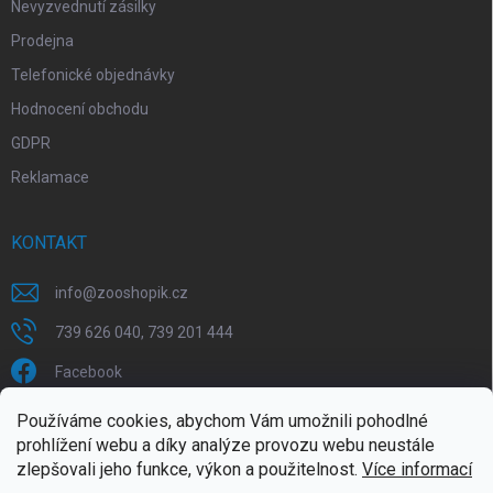
Nevyzvednutí zásilky
Prodejna
Telefonické objednávky
Hodnocení obchodu
GDPR
Reklamace
KONTAKT
info
@
zooshopik.cz
739 626 040, 739 201 444
Facebook
Používáme cookies, abychom Vám umožnili pohodlné
FACEBOOK
prohlížení webu a díky analýze provozu webu neustále
zlepšovali jeho funkce, výkon a použitelnost.
Více informací