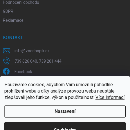
Hodnocení obchodu
GDPR
Reklamace
KONTAKT
info
@
zooshopik.cz
739 626 040, 739 201 444
Facebook
Používáme cookies, abychom Vám umožnili pohodlné
FACEBOOK
prohlížení webu a díky analýze provozu webu neustále
zlepšovali jeho funkce, výkon a použitelnost.
Více informací
Nastavení
Copyright 2026
ZOOshopik
. Všechna práva vyhrazena.