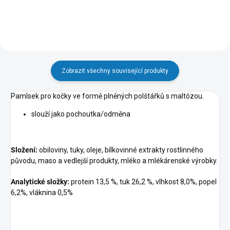
Zobrazit všechny související produkty
Pamlsek pro kočky ve formě plněných polštářků s maltózou.
slouží jako pochoutka/odměna
Složení:
obiloviny, tuky, oleje, bílkovinné extrakty rostlinného
původu, maso a vedlejší produkty, mléko a mlékárenské výrobky.
Analytické složky:
protein 13,5 %, tuk 26,2 %, vlhkost 8,0%, popel
6,2%, vláknina 0,5%