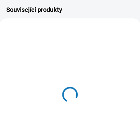
Související produkty
SKLADEM DO 24 HOD
SKLADEM V E-SHOPU
(>20 KS)
(>20 KS)
Whiskas kaps. Core
Kapsička Wellness Cat
Junior klas.výběr ve
Tender Kuře a losos v
šťávě 4x85g
omacce 85g
56 Kč
32 Kč
Do košíku
Do košíku