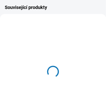
Související produkty
SKLADEM
SKLADEM
(3 KS)
(1 KS)
Churu Cat Dashi Delights
Churu Cat Dashi Delights
Deli Flakes
Deli Flakes
Chick&Salmon 2x40g
Chick&Cheese 2x40g
55 Kč
55 Kč
Do košíku
Do košíku