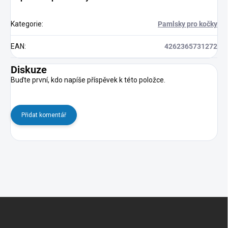
Kategorie
:
Pamlsky pro kočky
EAN
:
4262365731272
Diskuze
Buďte první, kdo napíše příspěvek k této položce.
Přidat komentář
Z
á
p