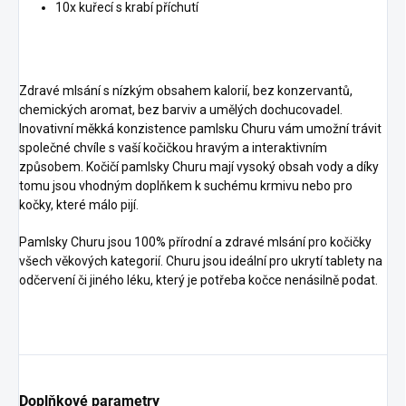
10x kuřecí s krabí příchutí
Zdravé mlsání s nízkým obsahem kalorií, bez konzervantů,
chemických aromat, bez barviv a umělých dochucovadel.
Inovativní měkká konzistence pamlsku Churu vám umožní trávit
společné chvíle s vaší kočičkou hravým a interaktivním
způsobem. Kočičí pamlsky Churu mají vysoký obsah vody a díky
tomu jsou vhodným doplňkem k suchému krmivu nebo pro
kočky, které málo pijí.
Pamlsky Churu jsou 100% přírodní a zdravé mlsání pro kočičky
všech věkových kategorií. Churu jsou ideální pro ukrytí tablety na
odčervení či jiného léku, který je potřeba kočce nenásilně podat.
Doplňkové parametry