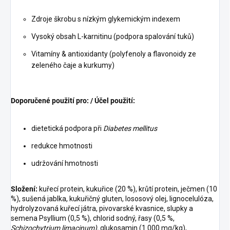
Zdroje škrobu s nízkým glykemickým indexem
Vysoký obsah L-karnitinu (podpora spalování tuků)
Vitamíny & antioxidanty (polyfenoly a flavonoidy ze
zeleného čaje a kurkumy)
Doporučené použití pro: / Účel použití:
dietetická podpora při
Diabetes mellitus
redukce hmotnosti
udržování hmotnosti
Složení:
kuřecí protein, kukuřice (20 %), krůtí protein, ječmen (10
%), sušená jablka, kukuřičný gluten, lososový olej, lignocelulóza,
hydrolyzovaná kuřecí játra, pivovarské kvasnice, slupky a
semena Psyllium (0,5 %), chlorid sodný, řasy (0,5 %,
Schizochytrium limacinum),
glukosamin (1 000 mg/kg),