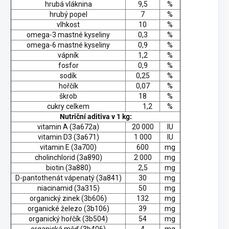
hrubá vláknina
9,5
%
hrubý popel
7
%
vlhkost
10
%
omega-3 mastné kyseliny
0,3
%
omega-6 mastné kyseliny
0,9
%
vápník
1,2
%
fosfor
0,9
%
sodík
0,25
%
hořčík
0,07
%
škrob
18
%
cukry celkem
1,2
%
Nutriční aditiva v 1 kg:
vitamin A (3a672a)
20 000
IU
vitamin D3 (3a671)
1 000
IU
vitamin E (3a700)
600
mg
cholinchlorid (3a890)
2 000
mg
biotin (3a880)
2,5
mg
D-pantothenát vápenatý (3a841)
30
mg
niacinamid (3a315)
50
mg
organický zinek (3b606)
132
mg
organické železo (3b106)
39
mg
organický hořčík (3b504)
54
mg
organická měď (3b406)
4
mg