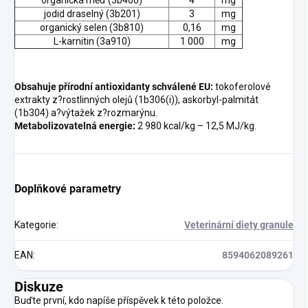
jodid draselný (3b201)
3
mg
organický selen (3b810)
0,16
mg
L-karnitin (3a910)
1 000
mg
Obsahuje přírodní antioxidanty schválené EU:
tokoferolové
extrakty z?rostlinných olejů (1b306(i)), askorbyl-palmitát
(1b304) a?výtažek z?rozmarýnu.
Metabolizovatelná energie:
2 980 kcal/kg – 12,5 MJ/kg.
Doplňkové parametry
Kategorie
:
Veterinární diety granule
EAN
:
8594062089261
Diskuze
Buďte první, kdo napíše příspěvek k této položce.