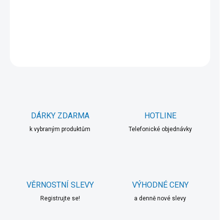
−
+
Přidat do košíku
DETAILNÍ INFORMACE
ZEPTAT SE
HLÍDAT
DÁRKY ZDARMA
HOTLINE
k vybraným produktům
Telefonické objednávky
VĚRNOSTNÍ SLEVY
VÝHODNÉ CENY
Registrujte se!
a denně nové slevy