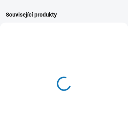
Související produkty
SKLADEM DO 24 HOD
(5 KS)
Specific CXW Adult All
Breeds 6x300g pes
506 Kč
Do košíku