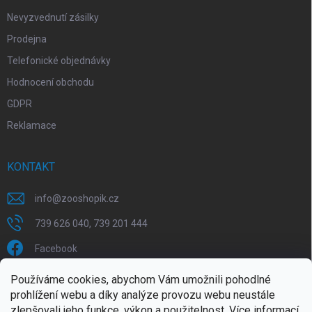
Nevyzvednutí zásilky
Prodejna
Telefonické objednávky
Hodnocení obchodu
GDPR
Reklamace
KONTAKT
info
@
zooshopik.cz
739 626 040, 739 201 444
Facebook
Používáme cookies, abychom Vám umožnili pohodlné
FACEBOOK
prohlížení webu a díky analýze provozu webu neustále
zlepšovali jeho funkce, výkon a použitelnost.
Více informací