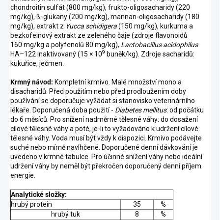
chondroitin sulfát (800 mg/kg), frukto-oligosacharidy (220
mg/kg), ß-glukany (200 mg/kg), mannan-oligosacharidy (180
mg/kg), extrakt z
Yucca schidigera
(150 mg/kg), kurkuma a
bezkofeinový extrakt ze zeleného čaje (zdroje flavonoidů
160 mg/kg a polyfenolů 80 mg/kg),
Lactobacillus acidophilus
9
HA–122 inaktivovaný (15 × 10
buněk/kg). Zdroje sacharidů:
kukuřice, ječmen.
Krmný návod:
Kompletní krmivo. Malé množství mono a
disacharidů. Před použitím nebo před prodloužením doby
používání se doporučuje vyžádat si stanovisko veterinárního
lékaře. Doporučená doba použití -
Diabetes mellitus
: od počátku
do 6 měsíců. Pro snížení nadměrné tělesné váhy: do dosažení
cílové tělesné váhy a poté, je-li to vyžadováno k udržení cílové
tělesné váhy. Voda musí být vždy k dispozici. Krmivo podávejte
suché nebo mírně navlhčené. Doporučené denní dávkování je
uvedeno v krmné tabulce. Pro účinné snížení váhy nebo ideální
udržení váhy by neměl být překročen doporučený denní příjem
energie.
Analytické složky:
hrubý protein
35
%
hrubý tuk
8
%