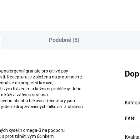
Podobné (5)
ypoalergenní granule pro citlivé psy
Dop
ostí. Receptura je založena na proteinech z
Jedná se o kompletní krmivo,
citlivým trávením a kožními problémy. Jeho
o kůži a zářivou srst psa.
lkového obsahu bílkovin. Receptury jsou
Katego
den zdroj živočišných bílkovin. Z obilovin
EAN
:
tných kyselin omega-3 na podporu
ty, s protizánětlivým účinkem
Kvalita