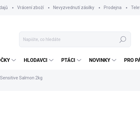
dajů
Vrácení zboží
Nevyzvednutí zásilky
Prodejna
Tele
Hledat
OČKY
HLODAVCI
PTÁCI
NOVINKY
PRO P
 Sensitive Salmon 2kg
ocení
ZNAČKA:
CALIBRA
340 Kč
303,57 Kč bez DPH
Měrná
SKLADEM DO 24 HOD
(>20