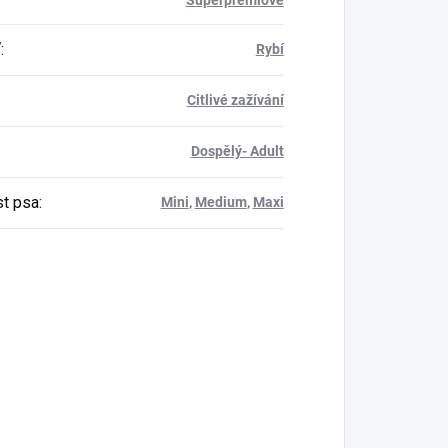
ť
:
Rybí
Citlivé zažívání
Dospělý- Adult
st psa
:
Mini
,
Medium
,
Maxi