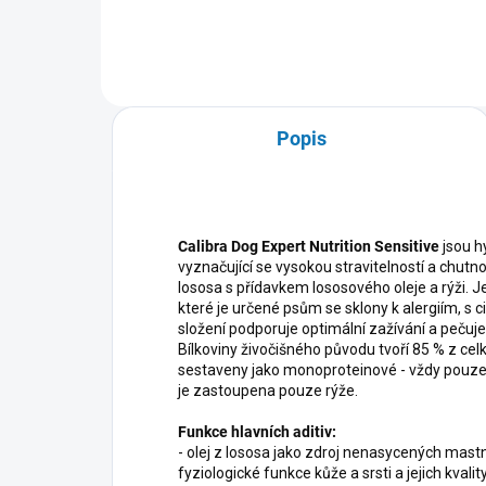
Popis
Calibra Dog Expert Nutrition Sensitive
jsou h
vyznačující se vysokou stravitelností a chutn
lososa s přídavkem lososového oleje a rýži. 
které je určené psům se sklony k alergiím, s 
složení podporuje optimální zažívání a pečuje 
Bílkoviny živočišného původu tvoří 85 % z ce
sestaveny jako monoproteinové - vždy pouze je
je zastoupena pouze rýže.
Funkce hlavních aditiv:
- olej z lososa jako zdroj nenasycených mas
fyziologické funkce kůže a srsti a jejich kvali