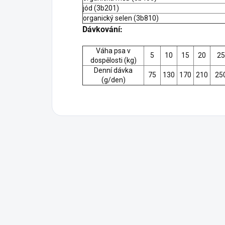
jód (3b201)
organický selen (3b810)
Dávkování:
Váha psa v
5
10
15
20
25
dospělosti (kg)
Denní dávka
75
130
170
210
25
(g/den)