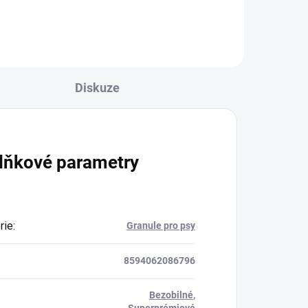
Diskuze
lňkové parametry
rie
:
Granule pro psy
8594062086796
Bezobilné
,
:
Superprémiové