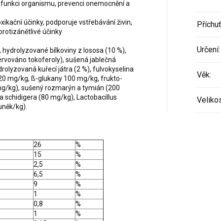
u funkci organismu, prevenci onemocnění a
xikační účinky, podporuje vstřebávání živin,
Příchu
protizánětlivé účinky
Určení
:
), hydrolyzované bílkoviny z lososa (10 %),
zervováno tokoferoly), sušená jablečná
drolyzovaná kuřecí játra (2 %), fulvokyselina
Věk
:
120 mg/kg, ß-glukany 100 mg/kg, frukto-
mg/kg), sušený rozmarýn a tymián (200
a schidigera (80 mg/kg), Lactobacillus
Veliko
uněk/kg).
26
%
15
%
2,5
%
6,5
%
9
%
1
%
0,8
%
1
%