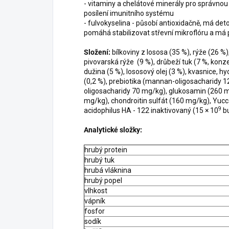
- vitaminy a chelátové minerály pro správno
posílení imunitního systému
- fulvokyselina - působí antioxidačně, má deto
pomáhá stabilizovat střevní mikroflóru a má 
Složení:
bílkoviny z lososa (35 %), rýže (26 %
pivovarská rýže (9 %), drůbeží tuk (7 %, kon
dužina (5 %), lososový olej (3 %), kvasnice, hy
(0,2 %), prebiotika (mannan-oligosacharidy 
oligosacharidy 70 mg/kg), glukosamin (260 
mg/kg), chondroitin sulfát (160 mg/kg), Yucc
9
acidophilus HA - 122 inaktivovaný (15 × 10
b
Analytické složky:
hrubý protein
hrubý tuk
hrubá vláknina
hrubý popel
vlhkost
vápník
fosfor
sodík