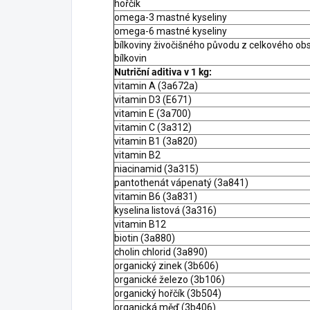
hořčík
omega-3 mastné kyseliny
omega-6 mastné kyseliny
bílkoviny živočišného původu z celkového ob
bílkovin
Nutriční aditiva v 1 kg:
vitamin A (3a672a)
vitamin D3 (E671)
vitamin E (3a700)
vitamin C (3a312)
vitamin B1 (3a820)
vitamin B2
niacinamid (3a315)
pantothenát vápenatý (3a841)
vitamin B6 (3a831)
kyselina listová (3a316)
vitamin B12
biotin (3a880)
cholin chlorid (3a890)
organický zinek (3b606)
organické železo (3b106)
organický hořčík (3b504)
organická měď (3b406)