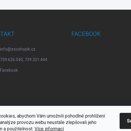
TAKT
FACEBOOK
info
@
zooshopik.cz
739 626 040, 739 201 444
Facebook
ookies, abychom Vám umožnili pohodlné prohlížení
S
 analýze provozu webu neustále zlepšovali jeho
n a použitelnost.
Více informací