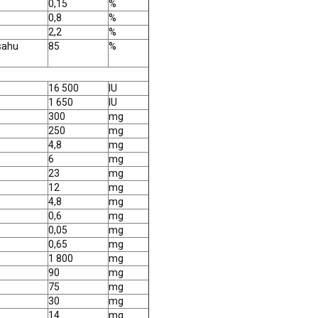
0,15
%
0,8
%
2,2
%
sahu
85
%
16 500
IU
1 650
IU
300
mg
250
mg
4,8
mg
6
mg
23
mg
12
mg
4,8
mg
0,6
mg
0,05
mg
0,65
mg
1 800
mg
90
mg
75
mg
30
mg
14
mg