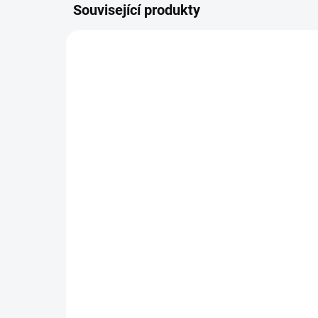
Související produkty
RD-WCTCL00360MP-9637
SKLADEM
(20 KS)
Ha
WOW Cat lízací pyré
Str
Creamy Multipack
24x15g
18
336,60 Kč
Do košíku