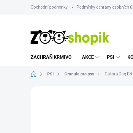
Přejít
Obchodní podmínky
Podmínky ochrany osobních ú
na
obsah
ZACHRAŇ KRMIVO
AKCE
PSI
K
Domů
PSI
Granule pro psy
Calibra Dog EN
Neohodnoceno
Podrobnosti hodn