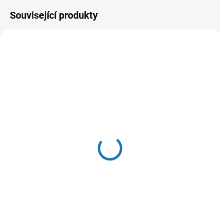
Související produkty
SKLADEM
(3 KS)
SKLADEM DO 2-3 DNŮ
Urine Off sada Najdi a
Brit Care Dog
vyčisti
Hypoallergenic Adult
Medium Breed 12kg
280 Kč
999 Kč
Do košíku
Měrná
83,25 Kč / 1 kg
cena:
Do košíku