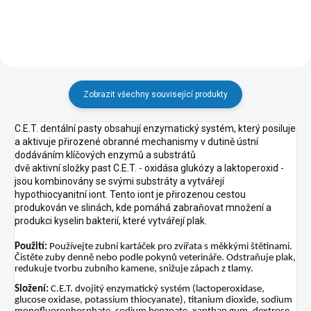
Zobrazit všechny související produkty
C.E.T. dentální pasty obsahují enzymatický systém, který posiluje
a aktivuje přirozené obranné mechanismy v dutině ústní
dodáváním klíčových enzymů a substrátů
dvě aktivní složky past C.E.T. - oxidása glukózy a laktoperoxid -
jsou kombinovány se svými substráty a vytvářejí
hypothiocyanitní iont. Tento iont je přirozenou cestou
produkován ve slinách, kde pomáhá zabraňovat množení a
produkci kyselin bakterií, které vytvářejí plak.
Použ
ití
:
 Použí
vejte zubní
 kartáč
ek pro zvíř
ata s mě
kký
mi š
tě
tinami. 
Č
istě
te zuby denně
 nebo podle 
pokynů
 veterinář
e. Odstraň
uje plak, 
redukuje tvorbu zubní
ho kamene, sniž
uje zá
pach z tlamy. 
Slož
ení
:
 C.E.T. dvojitý
 enzymatický
 systé
m (lactoperoxidase, 
glucose oxid
ase, potassium thiocyanate), titanium dioxide, sodium 