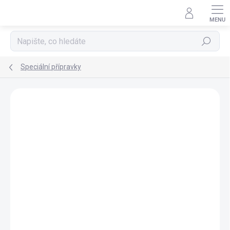
Přejít
na
obsah
Hledat
Speciální přípravky
Neohodnoceno
Podrobnosti hodnocení
ZNAČKA:
VIRBAC