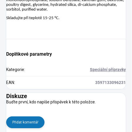
monofluorophosphate, sodium benzoate, xanthan gum, dextrose, 
poultry digest, glycerine, hydrated silica, di-calcium phosphate, 
sorbitol, purified water. 
Skladujte př
i teplotě
 15-25 °
C. 
Doplňkové parametry
Kategorie
:
Speciální přípravky
EAN
:
3597133096231
Diskuze
Buďte první, kdo napíše příspěvek k této položce.
Přidat komentář