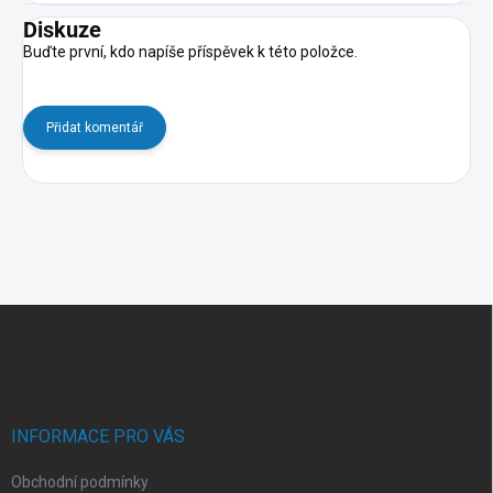
Diskuze
Buďte první, kdo napíše příspěvek k této položce.
Přidat komentář
Z
á
p
a
t
í
INFORMACE PRO VÁS
Obchodní podmínky