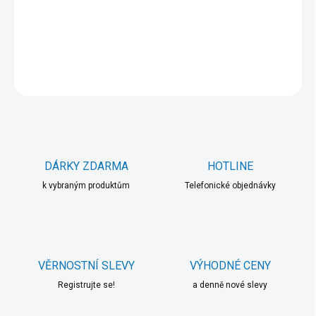
−
+
Přidat do košíku
DETAILNÍ INFORMACE
ZEPTAT SE
HLÍDAT
DÁRKY ZDARMA
HOTLINE
k vybraným produktům
Telefonické objednávky
VĚRNOSTNÍ SLEVY
VÝHODNÉ CENY
Registrujte se!
a denně nové slevy