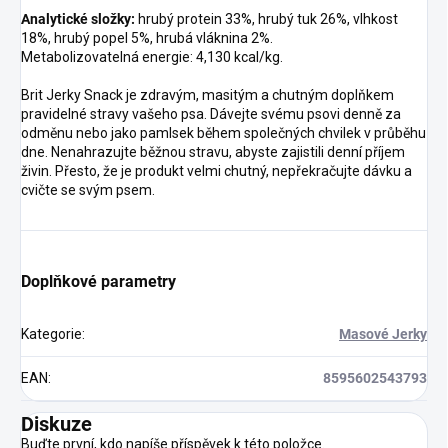
Analytické složky:
hrubý protein 33%, hrubý tuk 26%, vlhkost
18%, hrubý popel 5%, hrubá vláknina 2%.
Metabolizovatelná energie: 4,130 kcal/kg.
Brit Jerky Snack je zdravým, masitým a chutným doplňkem
pravidelné stravy vašeho psa. Dávejte svému psovi denně za
odměnu nebo jako pamlsek během společných chvilek v průběhu
dne. Nenahrazujte běžnou stravu, abyste zajistili denní příjem
živin. Přesto, že je produkt velmi chutný, nepřekračujte dávku a
cvičte se svým psem.
Doplňkové parametry
Kategorie
:
Masové Jerky
EAN
:
8595602543793
Diskuze
Buďte první, kdo napíše příspěvek k této položce.