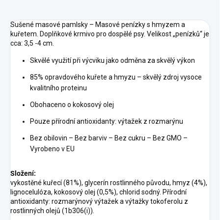
Sušené masové pamlsky – Masové penízky s hmyzem a
kuřetem. Doplňkové krmivo pro dospělé psy. Velikost „penízků“ je
cca: 3,5 -4 cm.
Skvělé využití při výcviku jako odměna za skvělý výkon
85% opravdového kuřete a hmyzu – skvělý zdroj vysoce
kvalitního proteinu
Obohaceno o kokosový olej
Pouze přírodní antioxidanty: výtažek z rozmarýnu
Bez obilovin – Bez barviv – Bez cukru – Bez GMO –
Vyrobeno v EU
Složení:
vykostěné kuřecí (81%), glycerín rostlinného původu, hmyz (4%),
lignocelulóza, kokosový olej (0,5%), chlorid sodný. Přírodní
antioxidanty: rozmarýnový výtažek a výtažky tokoferolu z
rostlinných olejů (1b306(i)).