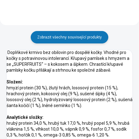
Zobrazit všechny související produkty
Doplňkové krmivo bez obilovin pro dospělé kočky. Vhodné pro
kočky s potravinovou intolerancí. Křupavý pamlsek s hmyzem a
se „SUPERFRUITS“ – s kokosem a šípkem. Chrastící křupavé
pamlsky kočku přilákají a strhnou ke společné zábavě.
Složení:
hmyzí protein (30 %), žlutý hrách, lososový protein (15 %),
hrachový protein, kokosový olej (9 %), sušené šípky (4 %),
lososový olej (2 %), hydrolyzovaný lososový protein (2 %), sušená
šanta kočičí (1 %), lněné semínko (1 %).
Analytické složky:
hrubý protein 34,0 %, hrubý tuk 17,0 %, hrubý popel 5,9 %, hrubá
vláknina 1,5 %, vlhkost 10,0 %, vápník 0,9 %, fosfor 0,7 %, sodík
0,3 %, hořčík 0,1 %, omega-3 0,85 %, omega-6 1,20 %.