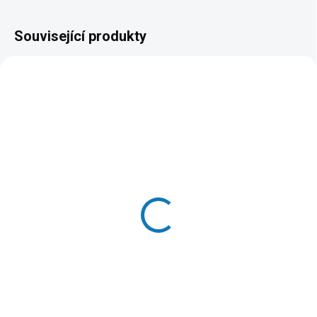
Související produkty
SKLADEM DO 24 HOD
SKLADEM
(>20 KS)
(10 KS)
Schesir Cat kapsa
Carnilove Cat Pouch
Senior Lifestage
Jelly Multipack (12x85
Mousse los/kuř 80g
g)
35 Kč
289 Kč
Do košíku
Do košíku