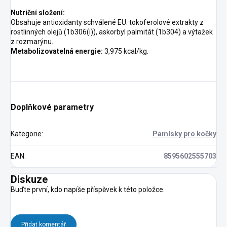
Nutriční složení:
Obsahuje antioxidanty schválené EU: tokoferolové extrakty z
rostlinných olejů (1b306(i)), askorbyl palmitát (1b304) a výtažek
z rozmarýnu.
Metabolizovatelná energie:
3,975 kcal/kg.
Doplňkové parametry
Kategorie
:
Pamlsky pro kočky
EAN
:
8595602555703
Diskuze
Buďte první, kdo napíše příspěvek k této položce.
Přidat komentář