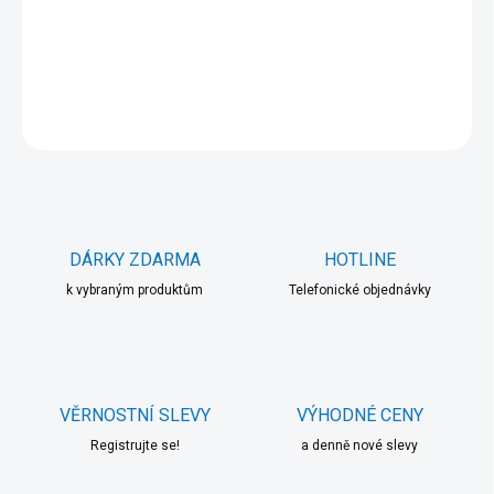
−
+
Přidat do košíku
DETAILNÍ INFORMACE
ZEPTAT SE
HLÍDAT
DÁRKY ZDARMA
HOTLINE
k vybraným produktům
Telefonické objednávky
VĚRNOSTNÍ SLEVY
VÝHODNÉ CENY
Registrujte se!
a denně nové slevy