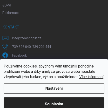
GDPR
Reklamace
KONTAKT
info
@
zooshopik.cz
739 626 040, 739 201 444
Facebook
Používáme cookies, abychom Vám umožnili pohodlné
FACEBOOK
prohlížení webu a díky analýze provozu webu neustále
zlepšovali jeho funkce, výkon a použitelnost.
Více informací
Nastavení
Copyright 2026
ZOOshopik
. Všechna práva vyhrazena.
Souhlasím
Doprava zdarma od 1799,- (do 30 kg)