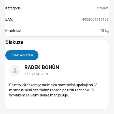
Kategorie
:
Steliva
EAN
:
4002064617107
Hmotnost
:
15 kg
Diskuze
Přidat komentář
V
RADEK BOHŮN
ý
p
8.11.2024 04:13
i
s
S tímto výrobkem je naše číča maximélně spokojená. V
místnosti není cítit žádný zápach po užití záchodku. S
d
výrobkem se velmi dobře manipuluje.
i
s
k
u