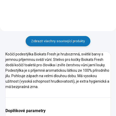
Zobrazit všechny související produkty
Kočičí podestýlka Biokats Fresh je hrubozrnná, světlé barvy s
jemnou příjemnou svěží vůní. Stelivo pro kočky Biokats Fresh
dodá kočičí toaletě pro člověka i zvíře čerstvou vůni jarní louky.
Podestýlka je s příjemně aromatickou látkou ze 100% přírodního
jílu. Pohlcuje zápach na velmi dlouhou dobu. Má vysokou
užitnost (vysoká schopnost hrudkovatosti), je extra hygienická a
má bezprašná zrna.
Doplňkové parametry