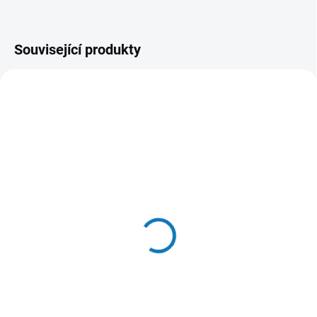
Související produkty
SKLADEM DO 24 HOD
SKLADEM DO 24 HOD
(>20 KS)
(>20 KS)
Hill's Can. SP Puppy
WOOLF pochoutka beef
Chicken Konz.370g
sushi with cod 100g
87 Kč
58 Kč
Do košíku
Do košíku