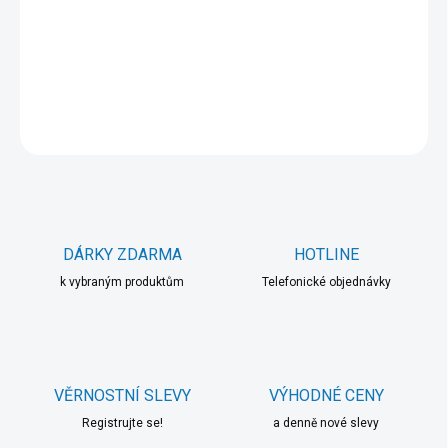
−
+
Přidat do košíku
DETAILNÍ INFORMACE
ZEPTAT SE
HLÍDAT
DÁRKY ZDARMA
HOTLINE
k vybraným produktům
Telefonické objednávky
VĚRNOSTNÍ SLEVY
VÝHODNÉ CENY
Registrujte se!
a denně nové slevy