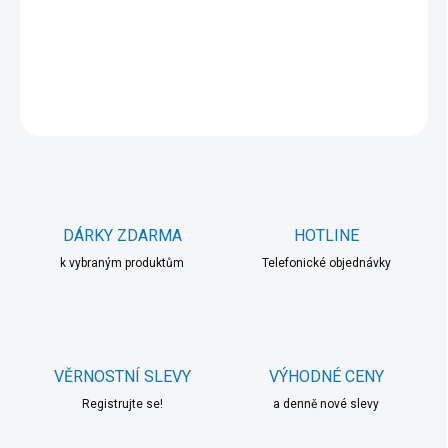
−
+
Přidat do košíku
DETAILNÍ INFORMACE
ZEPTAT SE
HLÍDAT
DÁRKY ZDARMA
HOTLINE
k vybraným produktům
Telefonické objednávky
VĚRNOSTNÍ SLEVY
VÝHODNÉ CENY
Registrujte se!
a denně nové slevy