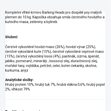
Kompletní vlhké krmivo Barking Heads pro dospělé psy malých
plemen do 10 kg. Kapsička obsahuje směs čerstvého hovězího a
kuřecího masa, zeleniny a bylinek.
Složení:
Čerstvé vykostěné hovězí maso (26%), hovězí vývar (25%),
čerstvé vykostěné kuře (15%), čerstvé vykostěné vepřové maso
(15%), čerstvý vykostěný losos (4%), pastinák, cizrna, špenát,
jablko, pomeranč, minerály , lososový olej, slunečnicový olej,
mořské řasy, vojtěška, petržel, celer, kořen čekanky, skořice,
kurkuma, anýz
Analytické složky:
Hrubý protein 10%, hrubý tuk 7%, hrubá vlákna 0,6%, hrubý popel
2%, vlhkost 79%