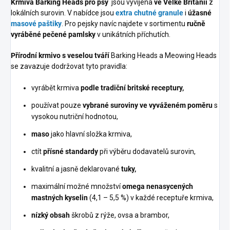
Krmiva Barking Heads pro psy
jsou vyvíjena
ve Velké Británii
z
lokálních surovin. V nabídce jsou
extra chutné granule
i
úžasné
masové paštiky
. Pro pejsky navíc najdete v sortimentu
ručně
vyráběné pečené pamlsky
v unikátních příchutích.
Přírodní krmivo s veselou tváří
Barking Heads a Meowing Heads
se zavazuje dodržovat tyto pravidla:
vyrábět krmiva
podle tradiční britské receptury,
používat pouze
vybrané suroviny ve vyváženém poměru
s
vysokou nutriční hodnotou,
maso
jako hlavní složka krmiva,
ctít
přísné standardy
při výběru dodavatelů surovin,
kvalitní a jasně deklarované
tuky,
maximální možné množství
omega nenasycených
mastných kyselin
(4,1 – 5,5 %) v každé receptuře krmiva,
nízký obsah
škrobů z rýže, ovsa a brambor,