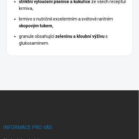
striktní vyloučení pšenice a kukuřice
ze všech receptur
krmiva,
krmivo s nutričně excelentním a světově raritním
skopovým tukem,
granule obsahující
zeleninu a kloubní výživu
s
glukosaminem.
Z
á
p
a
t
í
INFORMACE PRO VÁS