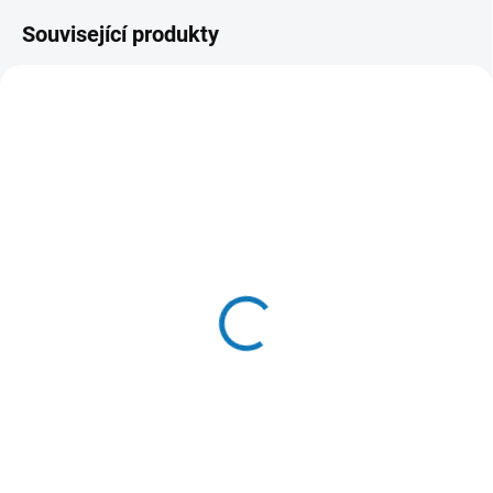
Související produkty
SKLADEM DO 24 HOD
SKLADEM DO 24 HOD
(>20 KS)
(>20 KS)
WOOLF pochoutka beef
Hill's Can. SP Puppy
sushi with cod 100g
Chicken Konz.370g
58 Kč
87 Kč
Do košíku
Do košíku