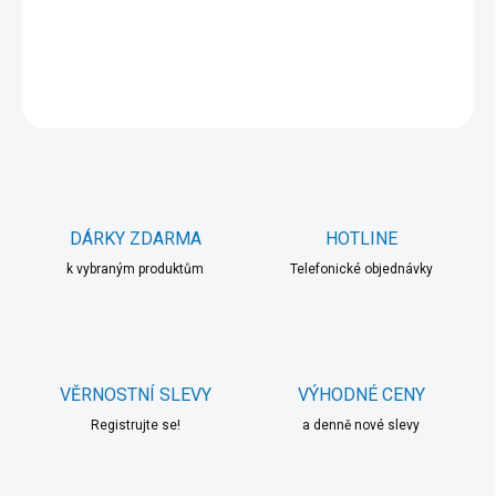
DETAILNÍ INFORMACE
ZEPTAT SE
HLÍDAT
DÁRKY ZDARMA
HOTLINE
k vybraným produktům
Telefonické objednávky
VĚRNOSTNÍ SLEVY
VÝHODNÉ CENY
Registrujte se!
a denně nové slevy