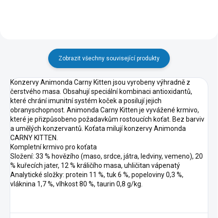
Zobrazit všechny související produkty
Konzervy Animonda Carny Kitten jsou vyrobeny výhradně z
čerstvého masa. Obsahují speciální kombinaci antioxidantů,
které chrání imunitní systém koček a posilují jejich
obranyschopnost. Animonda Carny Kitten je vyvážené krmivo,
které je přizpůsobeno požadavkům rostoucích koťat. Bez barviv
a umělých konzervantů. Koťata milují konzervy Animonda
CARNY KITTEN.
Kompletní krmivo pro koťata
Složení: 33 % hovězího (maso, srdce, játra, ledviny, vemeno), 20
% kuřecích jater, 12 % králičího masa, uhličitan vápenatý
Analytické složky: protein 11 %, tuk 6 %, popeloviny 0,3 %,
vláknina 1,7 %, vlhkost 80 %, taurin 0,8 g/kg.