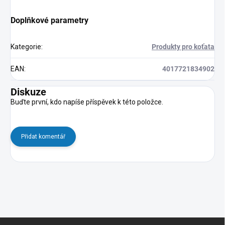
Doplňkové parametry
Kategorie
:
Produkty pro koťata
EAN
:
4017721834902
Diskuze
Buďte první, kdo napíše příspěvek k této položce.
Přidat komentář
Z