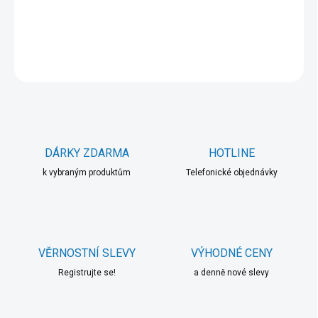
DETAILNÍ INFORMACE
ZEPTAT SE
HLÍDAT
DÁRKY ZDARMA
HOTLINE
k vybraným produktům
Telefonické objednávky
VĚRNOSTNÍ SLEVY
VÝHODNÉ CENY
Registrujte se!
a denně nové slevy