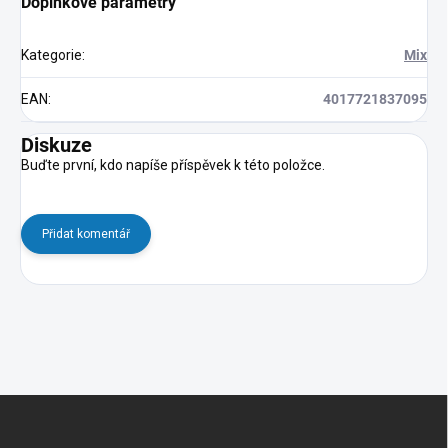
Doplňkové parametry
Kategorie
:
Mix
EAN
:
4017721837095
Diskuze
Buďte první, kdo napíše příspěvek k této položce.
Přidat komentář
Z
á