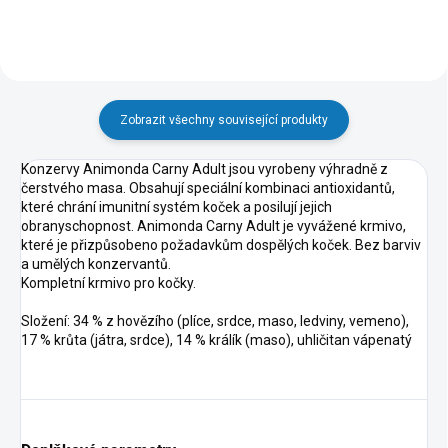
Zobrazit všechny související produkty
Konzervy Animonda Carny Adult jsou vyrobeny výhradně z
čerstvého masa. Obsahují speciální kombinaci antioxidantů,
které chrání imunitní systém koček a posilují jejich
obranyschopnost. Animonda Carny Adult je vyvážené krmivo,
které je přizpůsobeno požadavkům dospělých koček. Bez barviv
a umělých konzervantů.
Kompletní krmivo pro kočky.
Složení: 34 % z hovězího (plíce, srdce, maso, ledviny, vemeno),
17 % krůta (játra, srdce), 14 % králík (maso), uhličitan vápenatý