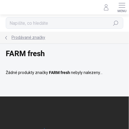
Přejít
na
obsah
Hledat
Prodávané značky
FARM fresh
Žádné produkty značky
FARM fresh
nebyly nalezeny...
Z
á
p
a
t