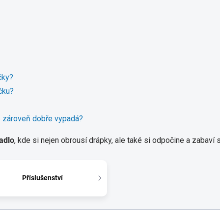
čky?
čku?
ré zároveň dobře vypadá?
adlo
, kde si nejen obrousí drápky, ale také si odpočine a zabaví 
Příslušenství