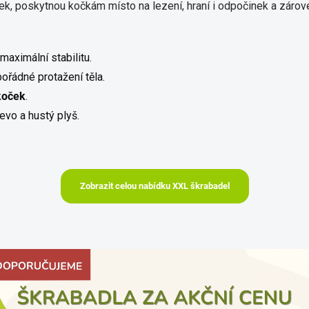
ytek, poskytnou kočkám místo na lezení, hraní i odpočinek a záro
maximální stabilitu.
ořádné protažení těla.
koček
.
řevo a hustý plyš.
Zobrazit celou nabídku XXL škrabadel