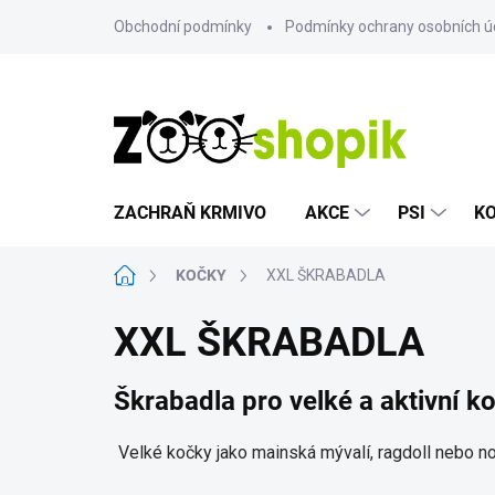
Přejít
Obchodní podmínky
Podmínky ochrany osobních ú
na
obsah
ZACHRAŇ KRMIVO
AKCE
PSI
K
Domů
KOČKY
XXL ŠKRABADLA
XXL ŠKRABADLA
Škrabadla pro velké a aktivní k
Velké kočky jako mainská mývalí, ragdoll nebo n