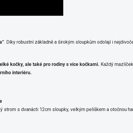
a“
. Díky robustní základně a širokým sloupkům odolají i nejdiv
elké kočky, ale také pro rodiny s více kočkami.
Každý mazlíček 
ního interiéru.
e
 strom s dvanácti 12cm sloupky, velkým pelíškem a otočnou hama