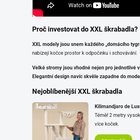
Proč investovat do XXL škrabadla?
XXL modely jsou snem každého „domácího tygr
nabízejí kočce prostor k odpočinku i schovávání.
Velké stromy jsou vhodné nejen pro jednotlivé v
Elegantní design navíc skvěle zapadne do moder
Nejoblíbenější XXL škrabadla
Kilimandjaro de Lux
Téměř 2 metry vysoký
více koček.