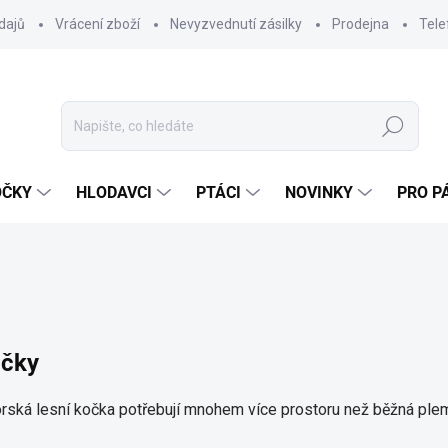
dajů
Vrácení zboží
Nevyzvednutí zásilky
Prodejna
Tele
Hledat
OČKY
HLODAVCI
PTÁCI
NOVINKY
PRO P
očky
orská lesní kočka potřebují mnohem více prostoru než běžná ple