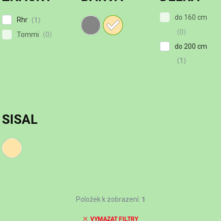
do 160 cm
Rhr
1
0
Tommi
0
do 200 cm
1
SISAL
Položek k zobrazení:
1
VYMAZAT FILTRY