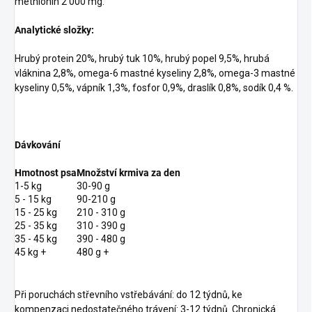
methionin 2 000 mg.
Analytické složky:
Hrubý protein 20%, hrubý tuk 10%, hrubý popel 9,5%, hrubá
vláknina 2,8%, omega-6 mastné kyseliny 2,8%, omega-3 mastné
kyseliny 0,5%, vápník 1,3%, fosfor 0,9%, draslík 0,8%, sodík 0,4 %.
Dávkování
Hmotnost psa
Množství krmiva za den
1-5 kg
30-90 g
5 - 15 kg
90-210 g
15 - 25 kg
210 - 310 g
25 - 35 kg
310 - 390 g
35 - 45 kg
390 - 480 g
45 kg +
480 g +
Při poruchách střevního vstřebávání: do 12 týdnů, ke
kompenzaci nedostatečného trávení: 3-12 týdnů. Chronická