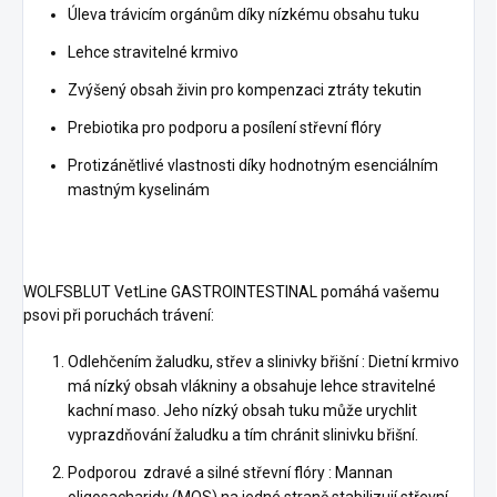
Úleva trávicím orgánům díky nízkému obsahu tuku
Lehce stravitelné krmivo
Zvýšený obsah živin pro kompenzaci ztráty tekutin
Prebiotika pro podporu a posílení střevní flóry
Protizánětlivé vlastnosti díky hodnotným esenciálním
mastným kyselinám
WOLFSBLUT VetLine GASTROINTESTINAL pomáhá vašemu
psovi při poruchách trávení:
Odlehčením žaludku, střev a slinivky břišní : Dietní krmivo
má nízký obsah vlákniny a obsahuje lehce stravitelné
kachní maso. Jeho nízký obsah tuku může urychlit
vyprazdňování žaludku a tím chránit slinivku břišní.
Podporou zdravé a silné střevní flóry : Mannan