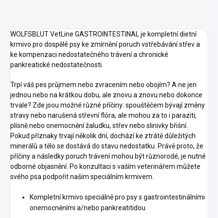
WOLFSBLUT VetLine GASTROINTESTINAL je kompletní dietní
krmivo pro dospělé psy ke zmírnění poruch vstřebávání střev a
ke kompenzaci nedostatečného trávení a chronické
pankreatické nedostatečnosti.
Trpí váš pes průjmem nebo zvracením nebo obojím? A ne jen
jednou nebo na krátkou dobu, ale znovu a znovu nebo dokonce
trvale? Zde jsou možné různé příčiny: spouštěčem bývají změny
stravy nebo narušená střevní flóra, ale mohou za to i paraziti,
plísně nebo onemocnění žaludku, střev nebo slinivky břišní.
Pokud příznaky trvají několik dní, dochází ke ztrátě důležitých
minerálů a tělo se dostává do stavu nedostatku. Právě proto, že
příčiny a následky poruch trávení mohou být různorodé, je nutné
odborné objasnění. Po konzultaci s vaším veterinářem můžete
svého psa podpořit naším speciálním krmivem.
Kompletní krmivo speciálně pro psy s gastrointestinálními
onemocněními a/nebo pankreatitidou