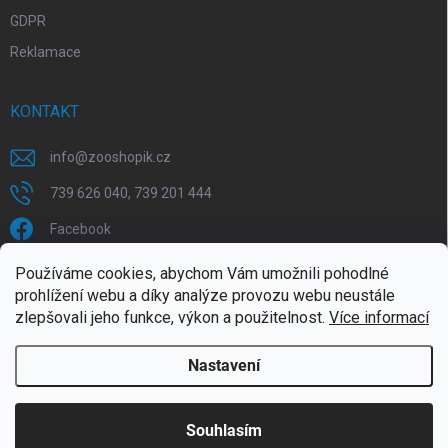
GDPR
Reklamace
KONTAKT
info
@
zooshopik.cz
739 626 040, 739 201 444
Facebook
Používáme cookies, abychom Vám umožnili pohodlné
FACEBOOK
prohlížení webu a díky analýze provozu webu neustále
zlepšovali jeho funkce, výkon a použitelnost.
Více informací
Nastavení
Copyright 2026
ZOOshopik
. Všechna práva vyhrazena.
Souhlasím
Doprava zdarma od 1799,- (do 30 kg)