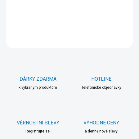
−
+
Přidat do košíku
DETAILNÍ INFORMACE
ZEPTAT SE
HLÍDAT
DÁRKY ZDARMA
HOTLINE
k vybraným produktům
Telefonické objednávky
VĚRNOSTNÍ SLEVY
VÝHODNÉ CENY
Registrujte se!
a denně nové slevy