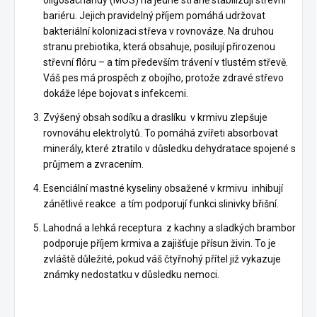
oligosacharidy (MOS) na jedné straně stabilizují střevní
bariéru. Jejich pravidelný příjem pomáhá udržovat
bakteriální kolonizaci střeva v rovnováze. Na druhou
stranu prebiotika, která obsahuje, posilují přirozenou
střevní flóru – a tím především trávení v tlustém střevě.
Váš pes má prospěch z obojího, protože zdravé střevo
dokáže lépe bojovat s infekcemi.
Zvýšený obsah sodíku a draslíku v krmivu zlepšuje
rovnováhu elektrolytů. To pomáhá zvířeti absorbovat
minerály, které ztratilo v důsledku dehydratace spojené s
průjmem a zvracením.
Esenciální mastné kyseliny obsažené v krmivu inhibují
zánětlivé reakce a tím podporují funkci slinivky břišní.
Lahodná a lehká receptura z kachny a sladkých brambor
podporuje příjem krmiva a zajišťuje přísun živin. To je
zvláště důležité, pokud váš čtyřnohý přítel již vykazuje
známky nedostatku v důsledku nemoci.