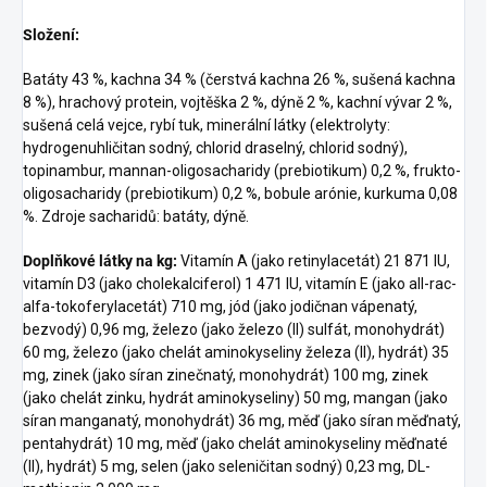
Složení:
Batáty 43 %, kachna 34 % (čerstvá kachna 26 %, sušená kachna
8 %), hrachový protein, vojtěška 2 %, dýně 2 %, kachní vývar 2 %,
sušená celá vejce, rybí tuk, minerální látky (elektrolyty:
hydrogenuhličitan sodný, chlorid draselný, chlorid sodný),
topinambur, mannan-oligosacharidy (prebiotikum) 0,2 %, frukto-
oligosacharidy (prebiotikum) 0,2 %, bobule arónie, kurkuma 0,08
%. Zdroje sacharidů: batáty, dýně.
Doplňkové látky na kg:
Vitamín A (jako retinylacetát) 21 871 IU,
vitamín D3 (jako cholekalciferol) 1 471 IU, vitamín E (jako all-rac-
alfa-tokoferylacetát) 710 mg, jód (jako jodičnan vápenatý,
bezvodý) 0,96 mg, železo (jako železo (II) sulfát, monohydrát)
60 mg, železo (jako chelát aminokyseliny železa (II), hydrát) 35
mg, zinek (jako síran zinečnatý, monohydrát) 100 mg, zinek
(jako chelát zinku, hydrát aminokyseliny) 50 mg, mangan (jako
síran manganatý, monohydrát) 36 mg, měď (jako síran měďnatý,
pentahydrát) 10 mg, měď (jako chelát aminokyseliny měďnaté
(II), hydrát) 5 mg, selen (jako seleničitan sodný) 0,23 mg, DL-