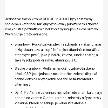
Jednotlivé složky krmiva RED ROCK ADULT byly sestaveny
společně s veterináři tak, aby vyhovovaly přirozenému chování
vlka kořisti a poznatkům o holistické výživě psů. Suché krmivo
Wolfsblut je proto jedinečné.
Brambory : Poskytují komplexní sacharidy a vlákninu, mají
nízký obsah tuku a mají 15 různých vitamínů, minerálů a
stopových prvků, jako je hořčík, železo, zinek a fosfor, a
také vysoký podíl draslíku, vitamínů B a C.
Sladké brambory : Podle amerického zdravotnického
úřadu CSPI jsou jednou z nejbohatších zelenin díky své
cenné vláknině a vysokému obsahu beta-karotenu a
vitamínu E.
Dýně : Patří mezi zeleninu s nejnižším obsahem kalorií a je
bohatá na vitamín C, beta-karoten, minerály a fytosteroly.
Vláknina, kterou obsahuje, je velmi stravitelná a