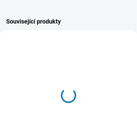
Související produkty
SKLADEM DO 24 HOD
(>20 KS)
Wolfsblut Dog Cracker
Red Rock 225g
126 Kč
Do košíku