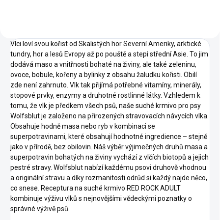
Vlci loví svou kořist od Skalistých hor Severní Ameriky, arktické
tundry, hor a lesů Evropy až po pouště a stepi střední Asie. To jim
dodává maso a vnitřnosti bohaté na živiny, ale také zeleninu,
ovoce, bobule, kořeny a bylinky z obsahu žaludku kořisti. Obilí
zde není zahrnuto. Vlk tak přijímá potřebné vitamíny, minerály,
stopové prvky, enzymy a druhotné rostlinné látky. Vzhledem k
tomu, že vlk je předkem všech psů, naše suché krmivo pro psy
Wolfsblut je založeno na přirozených stravovacích návycích vlka.
Obsahuje hodně masa nebo ryb v kombinaci se
superpotravinami, které obsahují hodnotné ingredience – stejně
jako v přírodě, bez obilovin. Náš výběr výjimečných druhů masa a
superpotravin bohatých na živiny vychází z vlčích biotopů a jejich
pestré stravy. Wolfsblut nabízí každému psovi druhově vhodnou
a originální stravu a díky rozmanitosti odrůd si každý najde něco,
co snese. Receptura na suché krmivo RED ROCK ADULT
kombinuje výživu vlků s nejnovějšími vědeckými poznatky o
správné výživě psů.