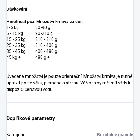
Dávkování
Hmotnost psa
Množství krmiva za den
1-5 kg
30-90 g
5 - 15 kg
90-210 g
15 - 25 kg
210 - 310 g
25 - 35 kg
310 - 400 g
35 - 45 kg
400 - 480 g
45 kg +
480 g +
Uvedené množství je pouze orientační. Množství krmiva je nutné
upravit podle věku, plemene a stresu. Váš pes by měl mít vždy k
dispozici čerstvou vodu.
Doplňkové parametry
Kategorie
:
Bezobilné granule