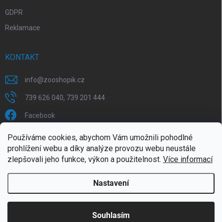
GDPR
Reklamace
KONTAKT
info
@
zooshopik.cz
739 626 040, 739 201 444
Facebook
Používáme cookies, abychom Vám umožnili pohodlné
FACEBOOK
prohlížení webu a díky analýze provozu webu neustále
zlepšovali jeho funkce, výkon a použitelnost.
Více informací
Nastavení
Copyright 2026
ZOOshopik
. Všechna práva vyhrazena.
Souhlasím
Doprava zdarma od 1799,- (do 30 kg)