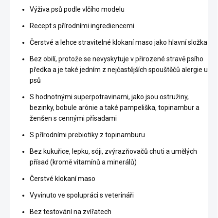
Výživa psů podle vlčího modelu
Recept s přírodními ingrediencemi
Čerstvé a lehce stravitelné klokaní maso jako hlavní složka
Bez obilí, protože se nevyskytuje v přirozené stravě psího
předka a je také jedním z nejčastějších spouštěčů alergie u
psů
S hodnotnými superpotravinami, jako jsou ostružiny,
bezinky, bobule arónie a také pampeliška, topinambur a
ženšen s cennými přísadami
S přírodními prebiotiky z topinamburu
Bez kukuřice, lepku, sóji, zvýrazňovačů chuti a umělých
přísad (kromě vitamínů a minerálů)
Čerstvé klokaní maso
Vyvinuto ve spolupráci s veterináři
Bez testování na zvířatech