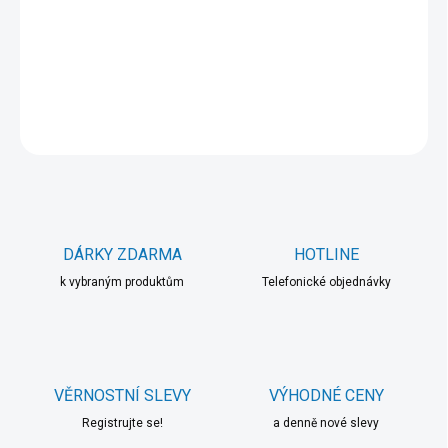
−
+
Přidat do košíku
DETAILNÍ INFORMACE
ZEPTAT SE
HLÍDAT
DÁRKY ZDARMA
HOTLINE
k vybraným produktům
Telefonické objednávky
VĚRNOSTNÍ SLEVY
VÝHODNÉ CENY
Registrujte se!
a denně nové slevy