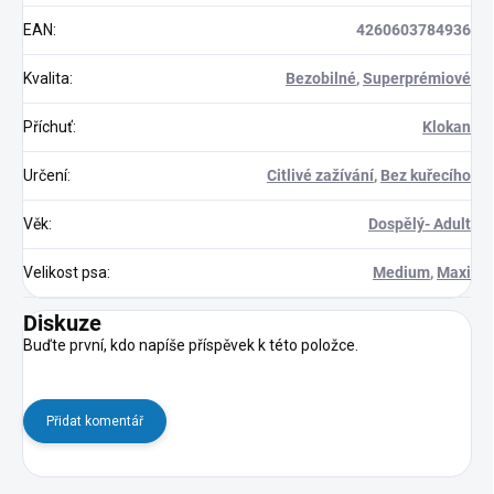
EAN
:
4260603784936
Kvalita
:
Bezobilné
,
Superprémiové
Příchuť
:
Klokan
Určení
:
Citlivé zažívání
,
Bez kuřecího
Věk
:
Dospělý- Adult
Velikost psa
:
Medium
,
Maxi
Diskuze
Buďte první, kdo napíše příspěvek k této položce.
Přidat komentář