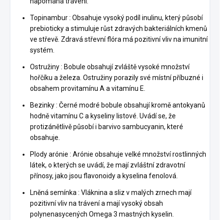
napomáhá trávení.
Topinambur : Obsahuje vysoký podíl inulinu, který působí
prebioticky a stimuluje růst zdravých bakteriálních kmenů
ve střevě. Zdravá střevní flóra má pozitivní vliv na imunitní
systém.
Ostružiny : Bobule obsahují zvláště vysoké množství
hořčíku a železa. Ostružiny porazily své místní příbuzné i
obsahem provitamínu A a vitamínu E.
Bezinky : Černé modré bobule obsahují kromě antokyanů
hodně vitamínu C a kyseliny listové. Uvádí se, že
protizánětlivě působí i barvivo sambucyanin, které
obsahuje.
Plody arónie : Arónie obsahuje velké množství rostlinných
látek, o kterých se uvádí, že mají zvláštní zdravotní
přínosy, jako jsou flavonoidy a kyselina fenolová.
Lněná semínka : Vláknina a sliz v malých zrnech mají
pozitivní vliv na trávení a mají vysoký obsah
polynenasycených Omega 3 mastných kyselin.