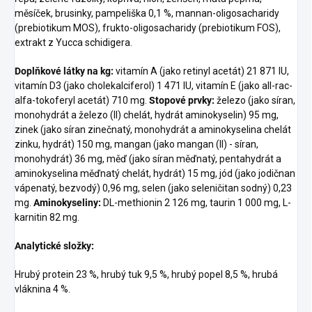
měsíček, brusinky, pampeliška 0,1 %, mannan-oligosacharidy
(prebiotikum MOS), frukto-oligosacharidy (prebiotikum FOS),
extrakt z Yucca schidigera.
Doplňkové látky na kg:
vitamín A (jako retinyl acetát) 21 871 IU,
vitamín D3 (jako cholekalciferol) 1 471 IU, vitamín E (jako all-rac-
alfa-tokoferyl acetát) 710 mg.
Stopové prvky:
železo (jako síran,
monohydrát a železo (II) chelát, hydrát aminokyselin) 95 mg,
zinek (jako síran zinečnatý, monohydrát a aminokyselina chelát
zinku, hydrát) 150 mg, mangan (jako mangan (II) - síran,
monohydrát) 36 mg, měď (jako síran měďnatý, pentahydrát a
aminokyselina měďnatý chelát, hydrát) 15 mg, jód (jako jodičnan
vápenatý, bezvodý) 0,96 mg, selen (jako seleničitan sodný) 0,23
mg.
Aminokyseliny:
DL-methionin 2 126 mg, taurin 1 000 mg, L-
karnitin 82 mg.
Analytické složky:
Hrubý protein 23 %, hrubý tuk 9,5 %, hrubý popel 8,5 %, hrubá
vláknina 4 %.