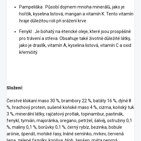
Pampeliška : Působí dojmem mnoha minerálů, jako je
hořčík, kyselina listová, mangan a vitamín K. Tento vitamín
hraje důležitou roli při srážení krve.
Fenykl : Je bohatý na éterické oleje, které jsou prospěšné
pro trávení a střeva. Obsahuje také životně důležité látky,
jako je draslík, vitamín A, kyselina listová, vitamín C a oxid
křemičitý.
Složení:
Čerstvé klokaní maso 30 %, brambory 22 %, batáty 16 %, dýně 8
%, hrachový protein, sušené koňské maso 4 %, cizrna, koňský tuk
3 %, minerální látky, rajčatový protlak, topinambur, pastinák,
fenykl, tymián, majoránka, oregano, petržel, šalvěj, ostružiny 0,1
%, maliny 0,1 %, borůvky 0,1 %, černý rybíz, bezinka, bobule
arónie, špenát, mořské řasy, lněné semínko, mrkev, červená
řepa, zelené fazolky, kopřiva, hloh, ženšen, máta peprná,