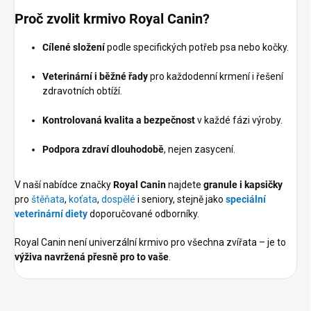
Proč zvolit krmivo Royal Canin?
Cílené složení
podle specifických potřeb psa nebo kočky.
Veterinární i běžné řady
pro každodenní krmení i řešení
zdravotních obtíží.
Kontrolovaná kvalita a bezpečnost
v každé fázi výroby.
Podpora zdraví dlouhodobě
, nejen zasycení.
V naší nabídce značky
Royal Canin
najdete
granule i kapsičky
pro
štěňata
,
koťata
,
dospělé
i seniory, stejně jako
speciální
veterinární diety
doporučované odborníky.
Royal Canin není univerzální krmivo pro všechna zvířata – je to
výživa navržená přesně pro to vaše
.