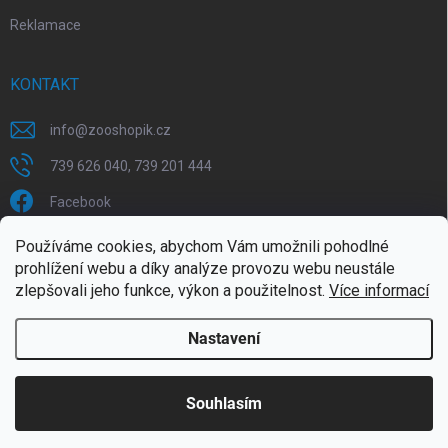
Reklamace
KONTAKT
info
@
zooshopik.cz
739 626 040, 739 201 444
Facebook
Používáme cookies, abychom Vám umožnili pohodlné
FACEBOOK
prohlížení webu a díky analýze provozu webu neustále
zlepšovali jeho funkce, výkon a použitelnost.
Více informací
Nastavení
Copyright 2026
ZOOshopik
. Všechna práva vyhrazena.
Souhlasím
Doprava zdarma od 1799,- (do 30 kg)
Vytvořil Shoptet