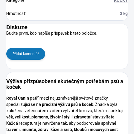
Kategorie
:
KOČKY
Hmotnost
:
3 kg
Diskuze
Buďte první, kdo napíše příspěvek k této položce.
Přidat komentář
Výživa přizpůsobená skutečným potřebám psů a
koček
Royal Canin
patří mezi nejuznávanější světové značky
specializující se na
precizní výživu psů a koček
. Značka byla
založena veterinářem s cílem vytvářet krmiva, která respektují
věk, velikost, plemeno, životní styl i zdravotní stav zvířete
.
Každá receptura je navržena tak, aby podporovala
správné
trávení, imunitu, zdraví kůže a srsti, kloubů i močových cest
.