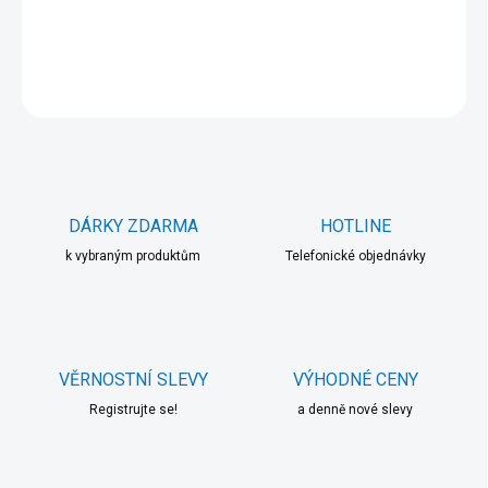
DETAILNÍ INFORMACE
ZEPTAT SE
HLÍDAT
DÁRKY ZDARMA
HOTLINE
k vybraným produktům
Telefonické objednávky
VĚRNOSTNÍ SLEVY
VÝHODNÉ CENY
Registrujte se!
a denně nové slevy