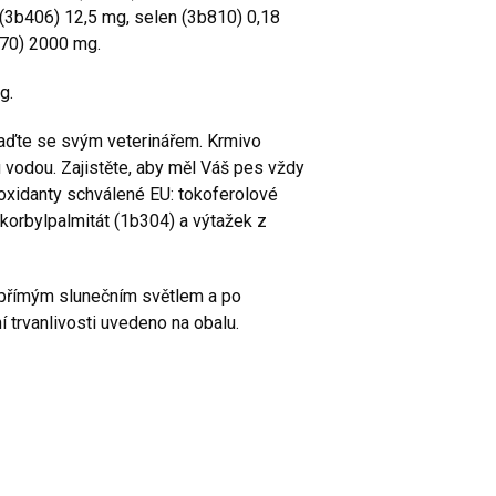
(3b406) 12,5 mg, selen (3b810) 0,18
a370) 2000 mg.
kg.
aďte se svým veterinářem. Krmivo
vodou. Zajistěte, aby měl Váš pes vždy
ioxidanty schválené EU: tokoferolové
askorbylpalmitát (1b304) a výtažek z
d přímým slunečním světlem a po
 trvanlivosti uvedeno na obalu.