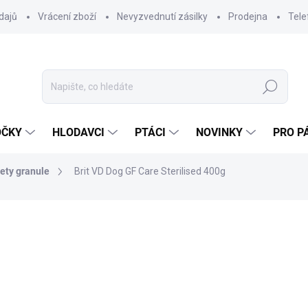
dajů
Vrácení zboží
Nevyzvednutí zásilky
Prodejna
Tele
Hledat
OČKY
HLODAVCI
PTÁCI
NOVINKY
PRO P
iety granule
Brit VD Dog GF Care Sterilised 400g
ocení
ZNAČKA:
BRIT
123 Kč
109,82 Kč bez DPH
Měrná
SKLADEM DO 24 HOD
(8 K