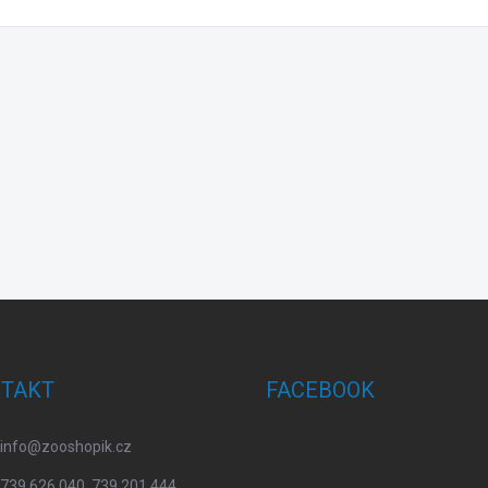
TAKT
FACEBOOK
info
@
zooshopik.cz
739 626 040, 739 201 444