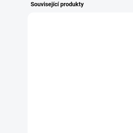
Související produkty
1886
SKLADEM
(2 KS)
Royal Canin Indoor 2 kg
420 Kč
Do košíku