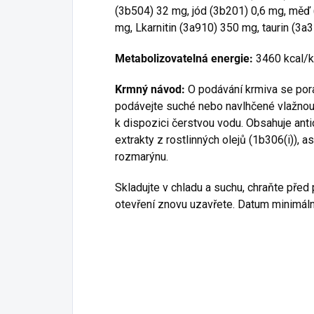
(3b504) 32 mg, jód (3b201) 0,6 mg, měď 
mg, Lkarnitin (3a910) 350 mg, taurin (3
Metabolizovatelná energie:
3460 kcal/
Krmný návod:
O podávání krmiva se por
podávejte suché nebo navlhčené vlažnou 
k dispozici čerstvou vodu. Obsahuje ant
extrakty z rostlinných olejů (1b306(i)), 
rozmarýnu.
Skladujte v chladu a suchu, chraňte pře
otevření znovu uzavřete. Datum minimální