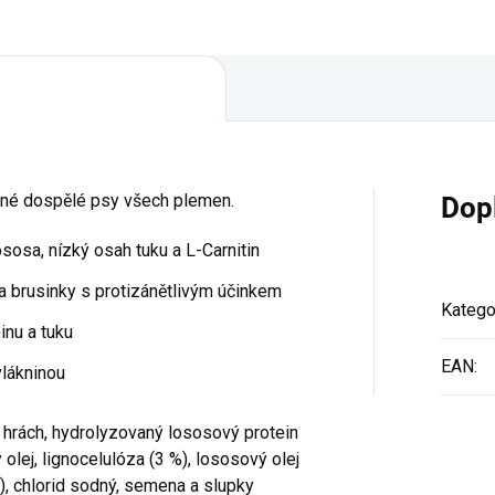
ané dospělé psy všech plemen.
Dop
ososa, nízký osah tuku a L-Carnitin
a brusinky s protizánětlivým účinkem
Katego
inu a tuku
EAN
:
vlákninou
 hrách, hydrolyzovaný lososový protein
olej, lignocelulóza (3 %), lososový olej
), chlorid sodný, semena a slupky