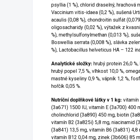
psyllia (1 %), chlorid draselný, hrachová
Vaccinium vitis-idaea (0,2 %), sušená Urt
acaulis (0,08 %), chondroitin sulfát (0,079
oligosacharidy (0,02 %), výtažek z kvasn
%), methylsulfonylmethan (0,013 %), suše
Boswellia serrata (0,008 %), slávka zelen
%), Lactobacillus helveticus HA – 122 i
Analytické složky:
hrubý protein 26,0 %, 
hrubý popel 7,5 %, vlhkost 10,0 %, omeg
mastné kyseliny 0,9 %, vápník 1,2 %, fosfo
hořčík 0,05 %.
Nutriční doplňkové látky v 1 kg:
vitamín
(3a671) 1500 IU, vitamín E (3a700) 400 
cholinchlorid (3a890) 450 mg, biotin (3a
vitamín B2 (3a825i) 5,8 mg, niacinamid 
(3a841) 13,5 mg, vitamín B6 (3a831) 4,8 
vitamín B12 0,04 mg, zinek (3b606) 85 