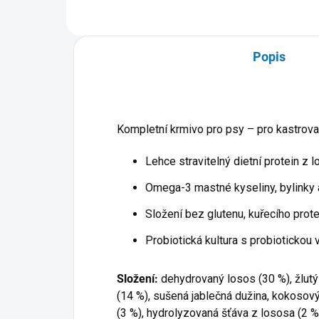
Popis
Kompletní krmivo pro psy – pro kastrov
Lehce stravitelný dietní protein z l
Omega-3 mastné kyseliny, bylinky 
Složení bez glutenu, kuřecího prote
Probiotická kultura s probiotickou 
Složení:
dehydrovaný losos (30 %), žlutý
(14 %), sušená jablečná dužina, kokosový 
(3 %), hydrolyzovaná šťáva z lososa (2 %