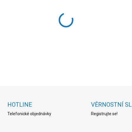
cena:
MOŽNOSTI DORUČENÍ
−
+
DETAILNÍ INFORMACE
HOTLINE
VĚRNOSTNÍ S
Telefonické objednávky
Registrujte se!