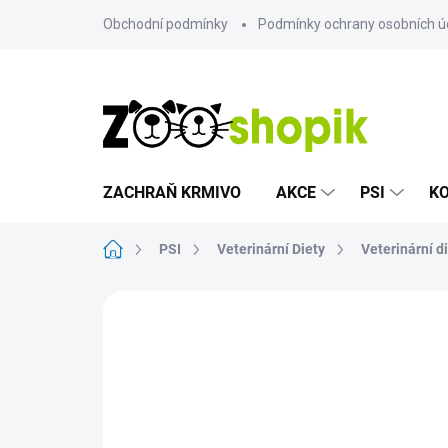
Přejít
Obchodní podmínky
Podmínky ochrany osobních ú
na
obsah
ZACHRAŇ KRMIVO
AKCE
PSI
K
Domů
PSI
Veterinární Diety
Veterinární d
Neohodnoceno
Podrobnosti hodn