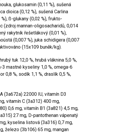
 mouka, glukosamin (0,11 %), sušená
ica dioica (0,12 %), sušená Carlina
 %), ß-glukany (0,02 %), frukto-
ic (zdroj mannan-oligosacharidů, 0,014
ný rakytník řešetlákový (0,01 %),
oústá (0,007 %), juka schidigera (0,007
naktivováno (15x109 buněk/kg).
hrubý tuk 12,0 %, hrubá vláknina 5,0 %,
a-3 mastné kyseliny 1,0 %, omega-6
r 0,8 %, sodík 1,1 %, draslík 0,5 %,
 A (3a672a) 22000 IU, vitamín D3
mg, vitamín C (3a312) 400 mg,
880) 0,6 mg, vitamín B1 (3a821) 4,5 mg,
(3a315) 27 mg, D-pantothenan vápenatý
mg, kyselina listová (3a316) 0,7 mg,
mg, železo (3b106) 65 mg, mangan