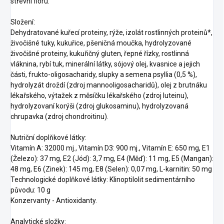
střevní flóru.
Složení:
Dehydratované kuřecí proteiny, rýže, izolát rostlinných proteinů*,
živočišné tuky, kukuřice, pšeničná moučka, hydrolyzované
živočišné proteiny, kukuřičný gluten, řepné řízky, rostlinná
vláknina, rybí tuk, minerální látky, sójový olej, kvasnice a jejich
části, frukto-oligosacharidy, slupky a semena psyllia (0,5 %),
hydrolyzát droždí (zdroj mannooligosacharidů), olej z brutnáku
lékařského, výtažek z měsíčku lékařského (zdroj luteinu),
hydrolyzovaní korýši (zdroj glukosaminu), hydrolyzovaná
chrupavka (zdroj chondroitinu).
Nutriční doplňkové látky:
Vitamín A: 32000 mj., Vitamín D3: 900 mj., Vitamín E: 650 mg, E1
(Železo): 37 mg, E2 (Jód): 3,7 mg, E4 (Měď): 11 mg, E5 (Mangan):
48 mg, E6 (Zinek): 145 mg, E8 (Selen): 0,07 mg, L-karnitin: 50 mg
Technologické doplňkové látky: Klinoptilolit sedimentárního
původu: 10 g
Konzervanty - Antioxidanty.
Analytické složky: