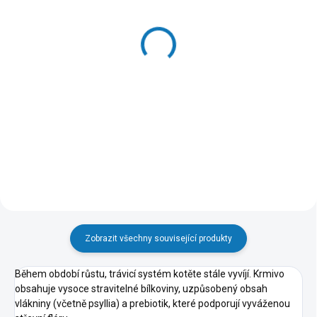
SKLADEM DO 24 HOD
SKLADEM DO 24 HOD
(4 KS)
(>20 KS)
VL Hay seno s
Hill's Can. SP Puppy
heřmánkem pro
Chicken Konz.370g
hlodavce 500g
87 Kč
141 Kč
Do košíku
Do košíku
Zobrazit všechny související produkty
Během období růstu, trávicí systém kotěte stále vyvíjí. Krmivo
obsahuje vysoce stravitelné bílkoviny, uzpůsobený obsah
vlákniny (včetně psyllia) a prebiotik, které podporují vyváženou