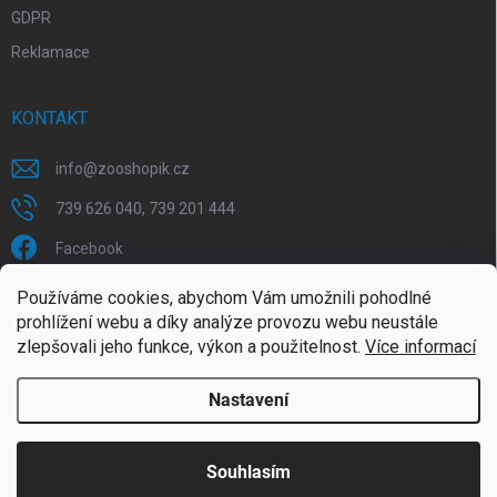
GDPR
Reklamace
KONTAKT
info
@
zooshopik.cz
739 626 040, 739 201 444
Facebook
Používáme cookies, abychom Vám umožnili pohodlné
FACEBOOK
prohlížení webu a díky analýze provozu webu neustále
zlepšovali jeho funkce, výkon a použitelnost.
Více informací
Nastavení
Copyright 2026
ZOOshopik
. Všechna práva vyhrazena.
Souhlasím
Doprava zdarma od 1799,- (do 30 kg)
Vytvořil Shoptet