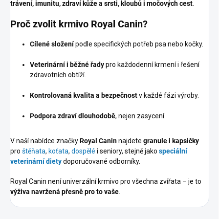
trávení, imunitu, zdraví kůže a srsti, kloubů i močových cest
.
Proč zvolit krmivo Royal Canin?
Cílené složení
podle specifických potřeb psa nebo kočky.
Veterinární i běžné řady
pro každodenní krmení i řešení
zdravotních obtíží.
Kontrolovaná kvalita a bezpečnost
v každé fázi výroby.
Podpora zdraví dlouhodobě
, nejen zasycení.
V naší nabídce značky
Royal Canin
najdete
granule i kapsičky
pro
štěňata
,
koťata
,
dospělé
i seniory, stejně jako
speciální
veterinární diety
doporučované odborníky.
Royal Canin není univerzální krmivo pro všechna zvířata – je to
výživa navržená přesně pro to vaše
.