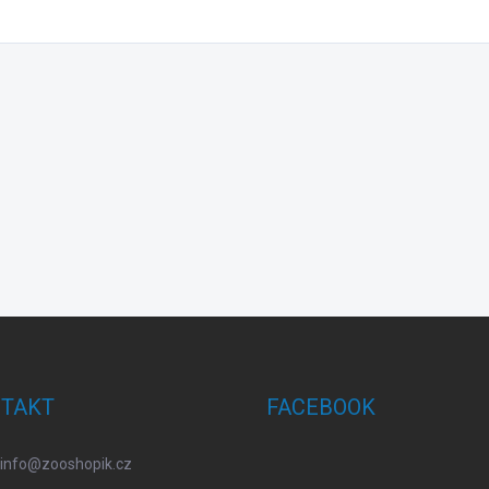
TAKT
FACEBOOK
info
@
zooshopik.cz