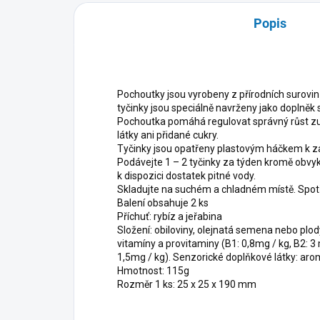
Popis
Pochoutky jsou vyrobeny z přírodních surovin
tyčinky jsou speciálně navrženy jako doplněk 
Pochoutka pomáhá regulovat správný růst zu
látky ani přidané cukry.
Tyčinky jsou opatřeny plastovým háčkem k z
Podávejte 1 – 2 tyčinky za týden kromě obvykl
k dispozici dostatek pitné vody.
Skladujte na suchém a chladném místě. Spot
Balení obsahuje 2 ks
Příchuť: rybíz a jeřabina
Složení: obiloviny, olejnatá semena nebo plody
vitamíny a provitaminy (B1: 0,8mg / kg, B2: 3 
1,5mg / kg). Senzorické doplňkové látky: ar
Hmotnost: 115g
Rozměr 1 ks: 25 x 25 x 190 mm