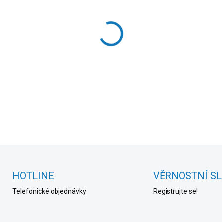
cena:
MOŽNOSTI DORUČENÍ
−
+
DETAILNÍ INFORMACE
HOTLINE
VĚRNOSTNÍ S
Telefonické objednávky
Registrujte se!