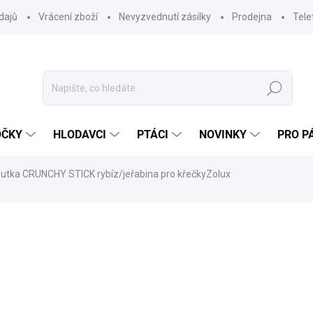
dajů
Vrácení zboží
Nevyzvednutí zásilky
Prodejna
Tele
Hledat
OČKY
HLODAVCI
PTÁCI
NOVINKY
PRO P
utka CRUNCHY STICK rybíz/jeřabina pro křečkyZolux
ocení
ZNAČKA:
ZOLUX
41 Kč
36,61 Kč bez DPH
Měrná
SKLADEM DO 24 HOD
(>20