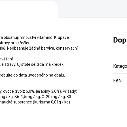
 a obsahují množství vitamínů. Křupavé
Dop
stravy pro křečky.
bů. Neobsahuje žádná barviva, konzervační
avěšení.
é stravy. Ujistěte se, zda má křeček
Katego
řebujte do data uvedeného na obalu.
EAN
:
, ovoce (rybíz 6,0%, jeřabiny 3,6%). Přísady:
mg / kg, B6: 1,5mg / kg, C: 20 mg / kg, K3:
omatické substance (kurkuma 0,01g / kg)