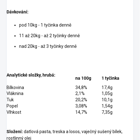
Dávkování:
pod 10kg - 1 tyčinka denně
11 až 20kg - až 2 tyčinky denně
nad 20kg - až 3 tyčinky denně
Analytické složky, hrubá:
na 100g
1 tyčinka
Bílkovina
34,8%
17,4g
Vláknina
2,1%
1,05g
Tuk
20,2%
10,1g
Popel
3,08%
1,54g
Vlhkost
14,7%
7,35g
Složení:
datlová pasta, treska a losos, vaječný sušený bílek,
rostlinný olej