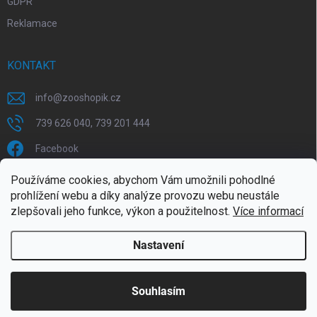
GDPR
Reklamace
KONTAKT
info
@
zooshopik.cz
739 626 040, 739 201 444
Facebook
Používáme cookies, abychom Vám umožnili pohodlné
FACEBOOK
prohlížení webu a díky analýze provozu webu neustále
zlepšovali jeho funkce, výkon a použitelnost.
Více informací
Nastavení
Copyright 2026
ZOOshopik
. Všechna práva vyhrazena.
Souhlasím
Doprava zdarma od 1799,- (do 30 kg)
Vytvořil Shoptet