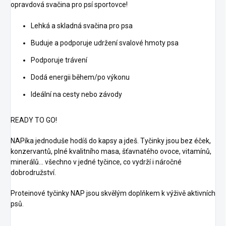
opravdová svačina pro psí sportovce!
Lehká a skladná svačina pro psa
Buduje a podporuje udržení svalové hmoty psa
Podporuje trávení
Dodá energii během/po výkonu
Ideální na cesty nebo závody
READY TO GO!
NAPíka jednoduše hodíš do kapsy a jdeš. Tyčinky jsou bez éček,
konzervantů, plné kvalitního masa, šťavnatého ovoce, vitamínů,
minerálů... všechno v jedné tyčince, co vydrží i náročné
dobrodružství.
Proteinové tyčinky NAP jsou skvělým doplňkem k výživě aktivních
psů.