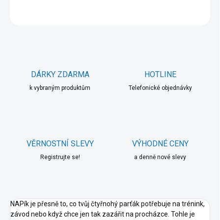
ZEPTAT SE
HLÍDAT
DÁRKY ZDARMA
HOTLINE
k vybraným produktům
Telefonické objednávky
VĚRNOSTNÍ SLEVY
VÝHODNÉ CENY
Registrujte se!
a denně nové slevy
NAPík je přesně to, co tvůj čtyřnohý parťák potřebuje na trénink,
závod nebo když chce jen tak zazářit na procházce. Tohle je