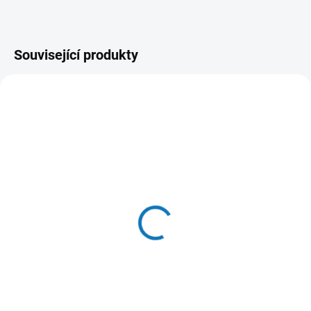
Související produkty
SKLADEM DO 24 HOD
SKLADEM DO 24 HOD
(>20 KS)
(20 KS)
Vitakraft Cat Poésie Paté
Vitakraft Cat Poésie Paté
konz. paštika hovězí 85g
konz. paštika losos 85g
30 Kč
30 Kč
Do košíku
Do košíku