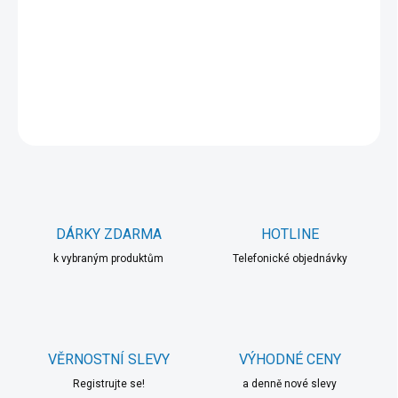
−
+
Přidat do košíku
DETAILNÍ INFORMACE
ZEPTAT SE
HLÍDAT
DÁRKY ZDARMA
HOTLINE
k vybraným produktům
Telefonické objednávky
VĚRNOSTNÍ SLEVY
VÝHODNÉ CENY
Registrujte se!
a denně nové slevy