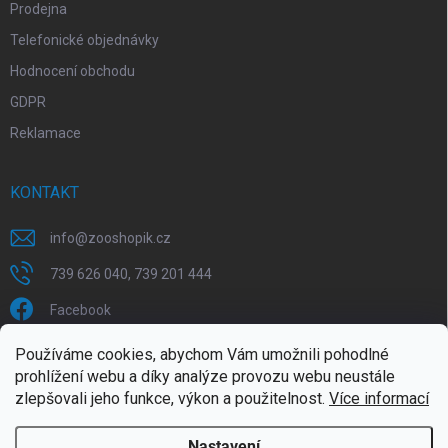
Prodejna
Telefonické objednávky
Hodnocení obchodu
GDPR
Reklamace
KONTAKT
info
@
zooshopik.cz
739 626 040, 739 201 444
Facebook
Používáme cookies, abychom Vám umožnili pohodlné
FACEBOOK
prohlížení webu a díky analýze provozu webu neustále
zlepšovali jeho funkce, výkon a použitelnost.
Více informací
Nastavení