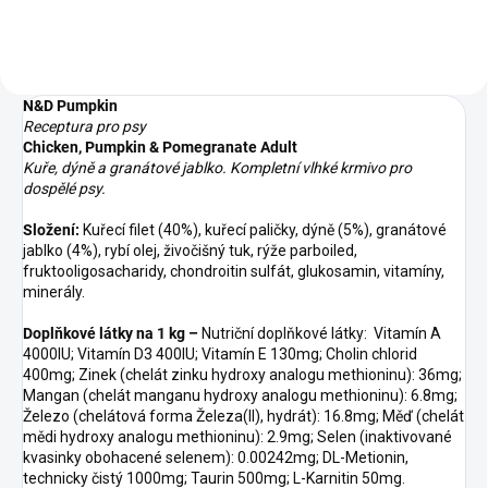
N&D Pumpkin
Receptura pro psy
Chicken, Pumpkin & Pomegranate Adult
Kuře, dýně a granátové jablko. Kompletní vlhké krmivo pro
dospělé psy.
Složení:
Kuřecí filet (40%), kuřecí paličky, dýně (5%), granátové
jablko (4%), rybí olej, živočišný tuk, rýže parboiled,
fruktooligosacharidy, chondroitin sulfát, glukosamin, vitamíny,
minerály.
Doplňkové látky na 1 kg –
Nutriční doplňkové látky: Vitamín A
4000IU; Vitamín D3 400IU; Vitamín E 130mg; Cholin chlorid
400mg; Zinek (chelát zinku hydroxy analogu methioninu): 36mg;
Mangan (chelát manganu hydroxy analogu methioninu): 6.8mg;
Železo (chelátová forma Železa(II), hydrát): 16.8mg; Měď (chelát
mědi hydroxy analogu methioninu): 2.9mg; Selen (inaktivované
kvasinky obohacené selenem): 0.00242mg; DL-Metionin,
technicky čistý 1000mg; Taurin 500mg; L-Karnitin 50mg.