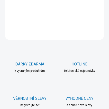
−
+
Přidat do košíku
DETAILNÍ INFORMACE
ZEPTAT SE
HLÍDAT
DÁRKY ZDARMA
HOTLINE
k vybraným produktům
Telefonické objednávky
VĚRNOSTNÍ SLEVY
VÝHODNÉ CENY
Registrujte se!
a denně nové slevy