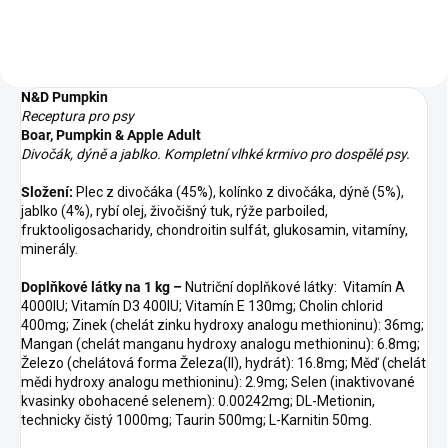
N&D Pumpkin
Receptura pro psy
Boar, Pumpkin & Apple Adult
Divočák, dýně a jablko. Kompletní vlhké krmivo pro dospělé psy.
Složení:
Plec z divočáka (45%), kolínko z divočáka, dýně (5%),
jablko (4%), rybí olej, živočišný tuk, rýže parboiled,
fruktooligosacharidy, chondroitin sulfát, glukosamin, vitamíny,
minerály.
Doplňkové látky na 1 kg –
Nutriční doplňkové látky: Vitamín A
4000IU; Vitamín D3 400IU; Vitamín E 130mg; Cholin chlorid
400mg; Zinek (chelát zinku hydroxy analogu methioninu): 36mg;
Mangan (chelát manganu hydroxy analogu methioninu): 6.8mg;
Železo (chelátová forma Železa(II), hydrát): 16.8mg; Měď (chelát
mědi hydroxy analogu methioninu): 2.9mg; Selen (inaktivované
kvasinky obohacené selenem): 0.00242mg; DL-Metionin,
technicky čistý 1000mg; Taurin 500mg; L-Karnitin 50mg.