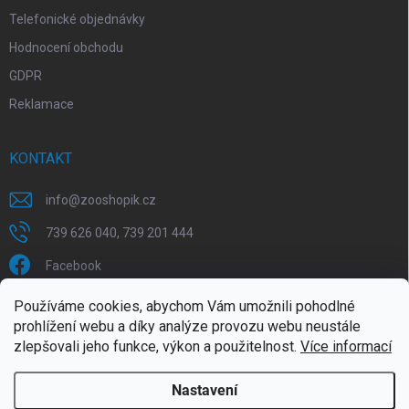
Telefonické objednávky
Hodnocení obchodu
GDPR
Reklamace
KONTAKT
info
@
zooshopik.cz
739 626 040, 739 201 444
Facebook
Používáme cookies, abychom Vám umožnili pohodlné
FACEBOOK
prohlížení webu a díky analýze provozu webu neustále
zlepšovali jeho funkce, výkon a použitelnost.
Více informací
Nastavení