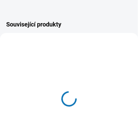
Související produkty
SKLADEM DO 24 HOD
SKLADEM DO 24 HOD
(>20 KS)
(20 KS)
Vitakraft Cat Poésie Paté
Vitakraft Cat Poésie Paté
konz. paštika hovězí 85g
konz. paštika losos 85g
30 Kč
30 Kč
Do košíku
Do košíku