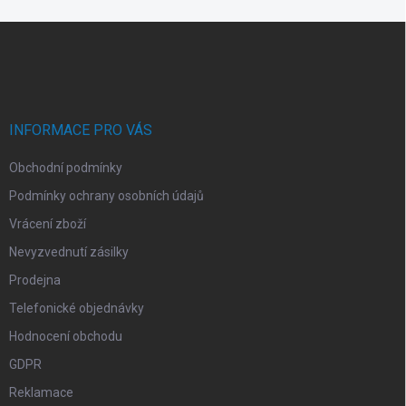
Z
á
p
a
t
í
INFORMACE PRO VÁS
Obchodní podmínky
Podmínky ochrany osobních údajů
Vrácení zboží
Nevyzvednutí zásilky
Prodejna
Telefonické objednávky
Hodnocení obchodu
GDPR
Reklamace