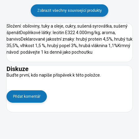
Zobrazit všechny související produkty
Složení: obiloviny, tuky a oleje, cukry, sušená syrovátka, sušený
špenátDoplňkové látky: lecitin E322 4.000mg/kg; aroma,
barvivoDeklarované jakostní znaky: hrubý protein 4,5%, hrubý tuk
35,5%, vlhkost 1,5 %, hrubý popel 3%, hrubá vláknina 1,1%Krmný
návod: podávejte 1 ks denně jako pochoutku
Diskuze
Buďte první, kdo napíše příspěvek k této položce.
Přidat komentář