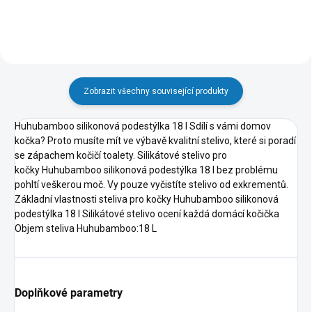
Zobrazit všechny související produkty
Huhubamboo silikonová podestýlka 18 l Sdílí s vámi domov
kočka? Proto musíte mít ve výbavě kvalitní stelivo, které si poradí
se zápachem kočičí toalety. Silikátové stelivo pro
kočky Huhubamboo silikonová podestýlka 18 l bez problému
pohltí veškerou moč. Vy pouze vyčistíte stelivo od exkrementů.
Základní vlastnosti steliva pro kočky Huhubamboo silikonová
podestýlka 18 l Silikátové stelivo ocení každá domácí kočička
Objem steliva Huhubamboo:18 L
Doplňkové parametry