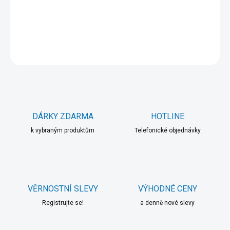
DETAILNÍ INFORMACE
ZEPTAT SE
HLÍDAT
DÁRKY ZDARMA
HOTLINE
k vybraným produktům
Telefonické objednávky
VĚRNOSTNÍ SLEVY
VÝHODNÉ CENY
Registrujte se!
a denně nové slevy