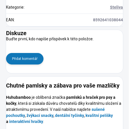
Kategorie
:
Steliva
EAN
:
8592641038044
Diskuze
Buďte první, kdo napíše příspěvek k této položce.
Přidat komentář
Chutné pamlsky a zábava pro vaše mazlíčky
Huhubamboo
je oblíbená značka
pamlsků a hraček pro psy a
kočky
, která si získala důvěru chovatelů díky kvalitnímu složení a
atraktivnímu provedení. V naší nabídce najdete
sušené
pochoutky
,
žvýkací snacky
,
dentální tyčinky
,
kvalitní pelíšky
a
interaktivní hračky
.