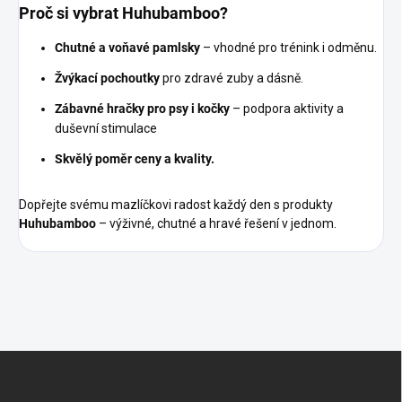
Proč si vybrat Huhubamboo?
Chutné a voňavé pamlsky
– vhodné pro trénink i odměnu.
Žvýkací pochoutky
pro zdravé zuby a dásně.
Zábavné hračky pro psy i kočky
– podpora aktivity a
duševní stimulace
Skvělý poměr ceny a kvality.
Dopřejte svému mazlíčkovi radost každý den s produkty
Huhubamboo
– výživné, chutné a hravé řešení v jednom.
Z
á
p