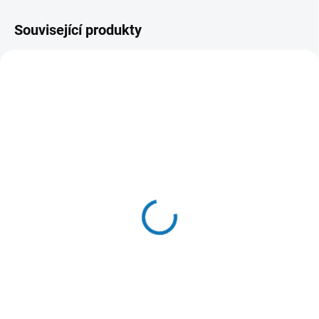
Související produkty
SKLADEM DO 24 HOD
SKLADEM DO 24 HOD
(9 KS)
(>20 KS)
N&D OCEAN CAT Adult
Hill's Can. SP Puppy
Herring & Orange 10kg
Chicken Konz.370g
2 636 Kč
87 Kč
Do košíku
Do košíku