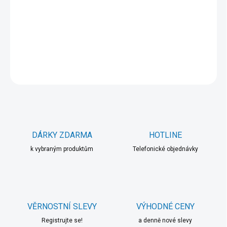
3x9L
DETAILNÍ INFORMACE
ZEPTAT SE
HLÍDAT
DÁRKY ZDARMA
HOTLINE
k vybraným produktům
Telefonické objednávky
VĚRNOSTNÍ SLEVY
VÝHODNÉ CENY
Registrujte se!
a denně nové slevy