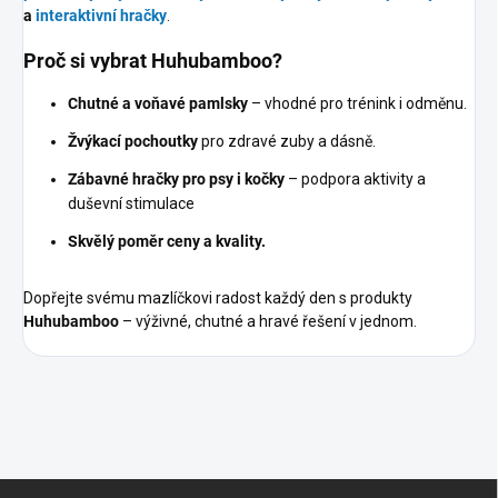
a
interaktivní hračky
.
Proč si vybrat Huhubamboo?
Chutné a voňavé pamlsky
– vhodné pro trénink i odměnu.
Žvýkací pochoutky
pro zdravé zuby a dásně.
Zábavné hračky pro psy i kočky
– podpora aktivity a
duševní stimulace
Skvělý poměr ceny a kvality.
Dopřejte svému mazlíčkovi radost každý den s produkty
Huhubamboo
– výživné, chutné a hravé řešení v jednom.
Z