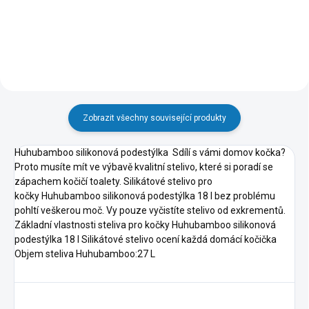
Zobrazit všechny související produkty
Huhubamboo silikonová podestýlka Sdílí s vámi domov kočka?
Proto musíte mít ve výbavě kvalitní stelivo, které si poradí se
zápachem kočičí toalety. Silikátové stelivo pro
kočky Huhubamboo silikonová podestýlka 18 l bez problému
pohltí veškerou moč. Vy pouze vyčistíte stelivo od exkrementů.
Základní vlastnosti steliva pro kočky Huhubamboo silikonová
podestýlka 18 l Silikátové stelivo ocení každá domácí kočička
Objem steliva Huhubamboo:27 L