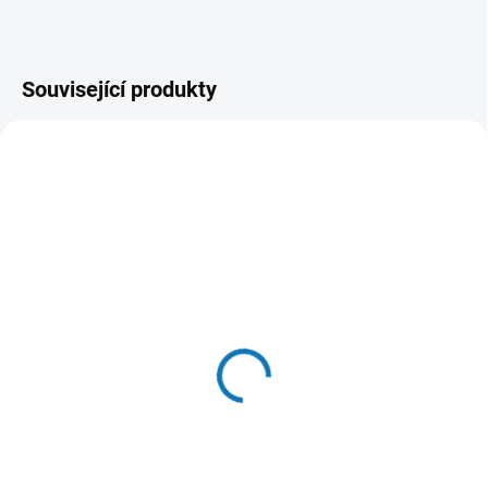
Související produkty
SKLADEM
(19 KS)
SKLADEM
(19 KS)
HUHU Zubni kartáček M
HUHU Zubni kartáček L
12cm - 1 ks
14cm - 1 ks
8 Kč
13 Kč
Do košíku
Do košíku