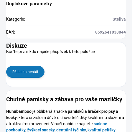
Doplňkové parametry
Kategorie
:
Steliva
EAN
:
8592641038044
Diskuze
Buďte první, kdo napíše příspěvek k této položce.
Přidat komentář
Chutné pamlsky a zábava pro vaše mazlíčky
Huhubamboo
je oblíbená značka
pamlsků a hraček pro psy a
kočky
, která si získala důvěru chovatelů díky kvalitnímu složení a
atraktivnímu provedení. V naší nabídce najdete
sušené
pochoutky
,
žvýkací snacky
,
dentální tyčinky
,
kvalitní pelíšky