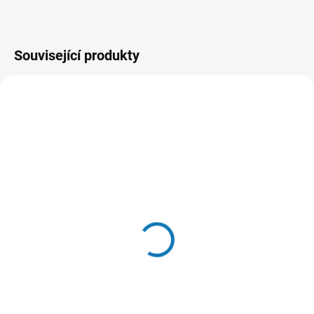
Související produkty
SKLADEM DO 24 HOD
(>20 KS)
SKLADEM V ESHOPU
(>20 KS)
WOOLF pochoutka beef
Gimdog konz. Pure
sushi with cod 100g
delight kuře s jehněčím
58 Kč
150g
Do košíku
46 Kč