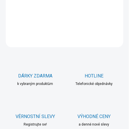
−
+
Přidat do košíku
DETAILNÍ INFORMACE
ZEPTAT SE
HLÍDAT
DÁRKY ZDARMA
HOTLINE
k vybraným produktům
Telefonické objednávky
VĚRNOSTNÍ SLEVY
VÝHODNÉ CENY
Registrujte se!
a denně nové slevy