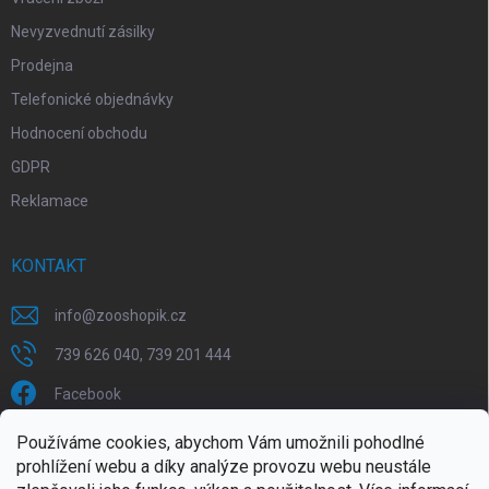
Nevyzvednutí zásilky
Prodejna
Telefonické objednávky
Hodnocení obchodu
GDPR
Reklamace
KONTAKT
info
@
zooshopik.cz
739 626 040, 739 201 444
Facebook
Používáme cookies, abychom Vám umožnili pohodlné
FACEBOOK
prohlížení webu a díky analýze provozu webu neustále