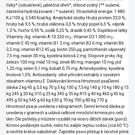
řízky* (odcukřené), jablečná dřeň*, chlorid sodný (** sušené,
částečně hydrolyzované / * sušené). Stravitelná energie: 1.480
KJ/100 g; 3.540 Kcal/kg. Analytické složky Hrubý protein 23,0 %;
hrubý tuk 9,5 %; hrubá vláknina 3,0 %; hrubý popel 6,5 %; vápník
1,3 %; fosfor 0,95 %; sodík 0,25 %, draslík 0,45 %. Doplňkové látky
Vitamíny /kg: vitamín A 10.250 m.j.; Vitamin D3 1.000 m.j.;
vitamín E 45 mg; vitamín B1 3 mg; vitamín B2 6 mg; vitamín B6
2,5 mg; vitamin B12 45 µg; biotin 250 µg; pantothenát vápenatý
7,5 mg; niacin 30 mg, kyselina listová 2 mg. Stopové prvky /kg:
železo 100 mg; měď 10 mg; zinek 80 mg; mangan 10 mg; jód
1,25 mg; selen 0,1 mg, kobalt 0,75 mg. Aminokyseliny: kyselina
linolová 1,5%. Antioxidanty: silné přírodní extrakty s vysokým
obsahem vitaminu E. Dávkování krmiva Hmotnost psaDenní
dávka 2 kg 45 g 3,5 kg 70 g 5 kg 100 g 7,5 kg 140 g 10 kg 180 g 15
kg 245 g 20 kg 310 g 25 kg 345 g 35 kg 415 g 40 kg 460 g 45 kg
495 g 50 kg 545 g 60 kg 630 g 70 kg 700 g 80 kg 770 g
Hmotnost psa je uvedena v kilogramech. Denní krmná dávka je
uvedena v gramech a udává celkové množství krmiva pro celý
den. Dle potřeby ji můžete rozdělit na vícero dílčích dávek (porcí).
Krmivo podávejte suché, nebo ho zalijte teplou vodou (cca 60 °C)
a nechte krátce nabobtnat. Zajistěte psovi přístup k čerstvé pitné