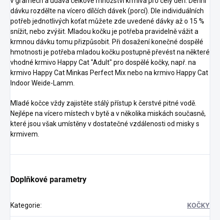
v gramech a udává celkové množství krmiva pro celý den. Denní
dávku rozdělte na vícero dílčích dávek (porcí). Dle individuálních
potřeb jednotlivých koťat můžete zde uvedené dávky až o 15 %
snížit, nebo zvýšit. Mladou kočku je potřeba pravidelně vážit a
krmnou dávku tomu přizpůsobit. Při dosažení konečné dospělé
hmotnosti je potřeba mladou kočku postupně převést na některé
vhodné krmivo Happy Cat "Adult" pro dospělé kočky, např. na
krmivo Happy Cat Minkas Perfect Mix nebo na krmivo Happy Cat
Indoor Weide-Lamm.
Mladé kočce vždy zajistěte stálý přístup k čerstvé pitné vodě.
Nejlépe na vícero místech v bytě a v několika miskách současně,
které jsou však umístěny v dostatečné vzdálenosti od misky s
krmivem.
Doplňkové parametry
Kategorie
:
KOČKY