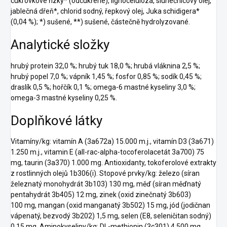
cukrovkové řízky* (odcukřené), lignocelulóza, slunečnicový olej,
jablečná dřeň*, chlorid sodný, řepkový olej, Juka schidigera*
(0,04 %); *) sušené, **) sušené, částečně hydrolyzované.
Analytické složky
hrubý protein 32,0 %; hrubý tuk 18,0 %; hrubá vláknina 2,5 %;
hrubý popel 7,0 %; vápník 1,45 %; fosfor 0,85 %; sodík 0,45 %;
draslík 0,5 %; hořčík 0,1 %; omega-6 mastné kyseliny 3,0 %;
omega-3 mastné kyseliny 0,25 %.
Doplňkové látky
Vitamíny/kg: vitamín A (3a672a) 15.000 m.j., vitamín D3 (3a671)
1.250 m.j., vitamin E (all-rac-alpha-tocoferolacetát 3a700) 75
mg, taurin (3a370) 1.000 mg. Antioxidanty, tokoferolové extrakty
z rostlinných olejů 1b306(i). Stopové prvky/kg: železo (síran
železnatý monohydrát 3b103) 130 mg, měď (síran měďnatý
pentahydrát 3b405) 12 mg, zinek (oxid zinečnatý 3b603)
100 mg, mangan (oxid manganatý 3b502) 15 mg, jód (jodičnan
vápenatý, bezvodý 3b202) 1,5 mg, selen (E8, seleničitan sodný)
0,15 mg. Aminokyseliny/kg: DL-methionin (3c301) 4.500 mg.