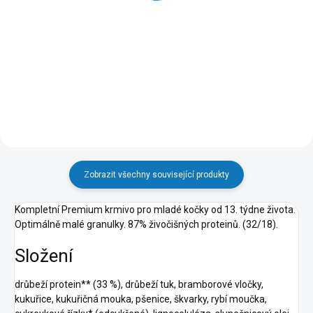
58 Kč
2 636 Kč
Do košíku
Do košíku
Zobrazit všechny související produkty
Kompletní Premium krmivo pro mladé kočky od 13. týdne života.
Optimálně malé granulky. 87% živočišných proteinů. (32/18).
Složení
drůbeží protein** (33 %), drůbeží tuk, bramborové vločky,
kukuřice, kukuřičná mouka, pšenice, škvarky, rybí moučka,