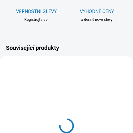
VĚRNOSTNÍ SLEVY
VÝHODNÉ CENY
Registrujte se!
a denně nové slevy
Související produkty
SKLADEM DO 24 HOD
SKLADEM DO 24 HOD
(>20 KS)
(9 KS)
WOOLF pochoutka beef
N&D OCEAN CAT Adult
sushi with cod 100g
Herring & Orange 10kg