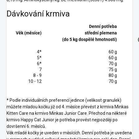
Dávkování krmiva
Denní potřeba
Věk (měsíce)
střední plemena
(do 5 kg dospělé hmotnosti)
4*
60 g
5*
60 g
6*
70 g
7
75 g
8 - 9
80 g
10 - 12
70 g
* Podle individuálních preferencí jedince (velikost granulek)
můžete mladou kočku již od 4. měsíce převést z krmiva Minkas
Kitten Care na krmivo Minkas Junior Care. Přechod na některé
krmivo Happy Cat Junior je potřeba provést nejpozději po
dovršenní 6. měsíců.
Věk mladé kočky je uveden v měsících. Denní potřeba je uvedena