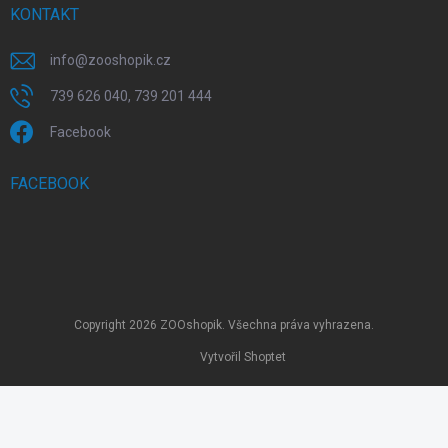
KONTAKT
info
@
zooshopik.cz
739 626 040, 739 201 444
Facebook
FACEBOOK
Copyright 2026
ZOOshopik
. Všechna práva vyhrazena.
Vytvořil Shoptet