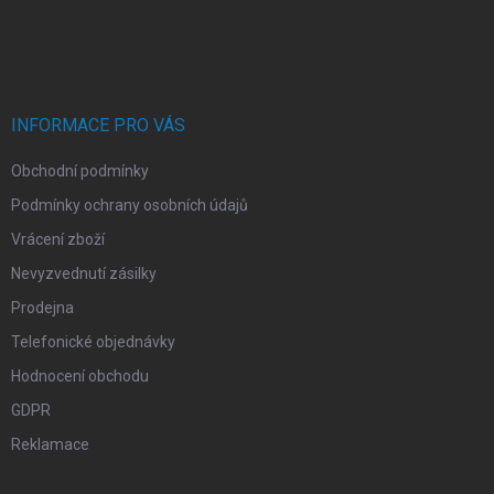
Z
á
p
a
t
í
INFORMACE PRO VÁS
Obchodní podmínky
Podmínky ochrany osobních údajů
Vrácení zboží
Nevyzvednutí zásilky
Prodejna
Telefonické objednávky
Hodnocení obchodu
GDPR
Reklamace