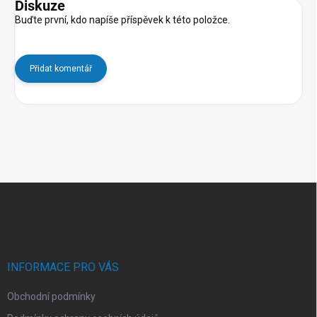
Diskuze
Buďte první, kdo napíše příspěvek k této položce.
Přidat komentář
Z
á
p
a
t
í
INFORMACE PRO VÁS
Obchodní podmínky