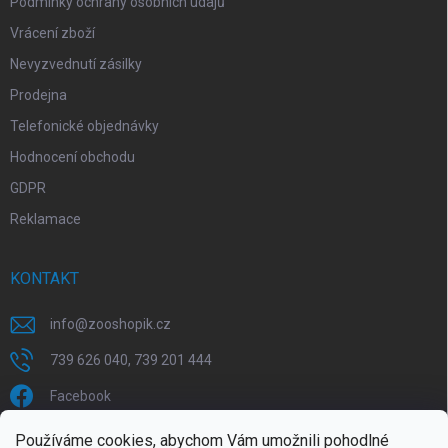
Podmínky ochrany osobních údajů
Vrácení zboží
Nevyzvednutí zásilky
Prodejna
Telefonické objednávky
Hodnocení obchodu
GDPR
Reklamace
KONTAKT
info
@
zooshopik.cz
739 626 040, 739 201 444
Facebook
Používáme cookies, abychom Vám umožnili pohodlné
FACEBOOK