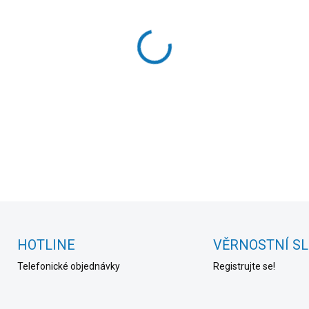
cena:
MOŽNOSTI DORUČENÍ
−
+
DETAILNÍ INFORMACE
HOTLINE
VĚRNOSTNÍ S
Telefonické objednávky
Registrujte se!