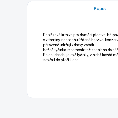
Popis
Doplňkové krmivo pro domácí ptactvo. Křupavé
s vitamíny, neobsahují žádná barviva, konzerv
přirozeně udržují zdravý zobák.
Každá tyčinka je samostatně zabalena do sáčk
Balení obsahuje dvě tyčinky, z nichž každá má
zavěsit do ptačí klece.