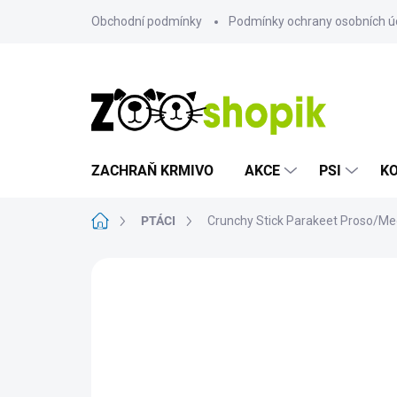
Přejít
Obchodní podmínky
Podmínky ochrany osobních ú
na
obsah
ZACHRAŇ KRMIVO
AKCE
PSI
K
Domů
PTÁCI
Crunchy Stick Parakeet Proso/Me
Neohodnoceno
Podrobnosti hodn