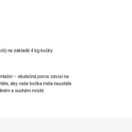
ech) na základě 4 kg kočky
tační – skutečná porce závisí na
istěte, aby vaše kočka měla neustále
ladném a suchém místě.