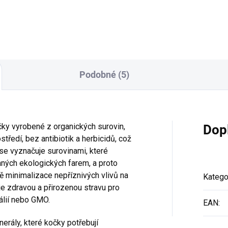
Expirace 26.9.2026
Podobné (5)
ky vyrobené z organických surovin,
Dop
ředí, bez antibiotik a herbicidů, což
a se vyznačuje surovinami, které
aných ekologických farem, a proto
ě minimalizace nepříznivých vlivů na
Katego
je zdravou a přirozenou stravu pro
álií nebo GMO.
EAN
:
erály, které kočky potřebují