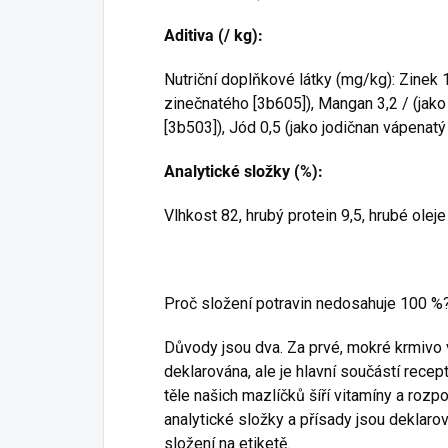
Aditiva (/ kg):
Nutriční doplňkové látky (mg/kg): Zinek 
zinečnatého [3b605]), Mangan 3,2 / (ja
[3b503]), Jód 0,5 (jako jodičnan vápenatý
Analytické složky (%):
Vlhkost 82, hrubý protein 9,5, hrubé oleje
Proč složení potravin nedosahuje 100 %
Důvody jsou dva. Za prvé, mokré krmivo 
deklarována, ale je hlavní součástí recep
těle našich mazlíčků šíří vitamíny a rozpou
analytické složky a přísady jsou deklarov
složení na etiketě.