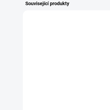
Související produkty
RD-NO67334
SKLADEM U DODAVATELE
(9 KS)
Pamlskový hlavolam
WO
Casino
bat
629 Kč
49
Do košíku