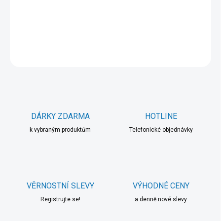
−
+
Přidat do košíku
DETAILNÍ INFORMACE
ZEPTAT SE
HLÍDAT
DÁRKY ZDARMA
HOTLINE
k vybraným produktům
Telefonické objednávky
VĚRNOSTNÍ SLEVY
VÝHODNÉ CENY
Registrujte se!
a denně nové slevy