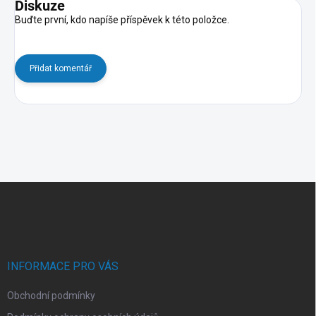
Diskuze
Buďte první, kdo napíše příspěvek k této položce.
Přidat komentář
Z
á
p
a
t
í
INFORMACE PRO VÁS
Obchodní podmínky