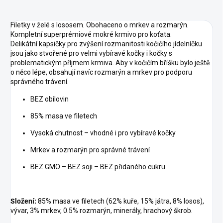
Filetky v želé s lososem. Obohaceno o mrkev a rozmarýn.
Kompletní superprémiové mokré krmivo pro koťata.
Delikátní kapsičky pro zvýšení rozmanitosti kočičího jídelníčku
jsou jako stvořené pro velmi vybíravé kočky i kočky s
problematickým příjmem krmiva. Aby v kočičím bříšku bylo ještě
o něco lépe, obsahují navíc rozmarýn a mrkev pro podporu
správného trávení.
BEZ obilovin
85% masa ve filetech
Vysoká chutnost – vhodné i pro vybíravé kočky
Mrkev a rozmarýn pro správné trávení
BEZ GMO – BEZ soji – BEZ přidaného cukru
Složení:
85% masa ve filetech (62% kuře, 15% játra, 8% losos),
vývar, 3% mrkev, 0.5% rozmarýn, minerály, hrachový škrob.