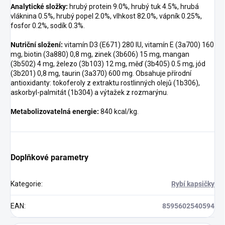
Analytické složky:
hrubý protein 9.0%, hrubý tuk 4.5%, hrubá
vláknina 0.5%, hrubý popel 2.0%, vlhkost 82.0%, vápník 0.25%,
fosfor 0.2%, sodík 0.3%.
Nutriční složení:
vitamín D3 (E671) 280 IU, vitamín E (3a700) 160
mg, biotin (3a880) 0,8 mg, zinek (3b606) 15 mg, mangan
(3b502) 4 mg, železo (3b103) 12 mg, měď (3b405) 0.5 mg, jód
(3b201) 0,8 mg, taurin (3a370) 600 mg. Obsahuje přírodní
antioxidanty: tokoferoly z extraktu rostlinných olejů (1b306),
askorbyl-palmitát (1b304) a výtažek z rozmarýnu.
Metabolizovatelná energie:
840 kcal/kg.
Doplňkové parametry
Kategorie
:
Rybí kapsičky
EAN
:
8595602540594