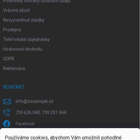
Podmínky ochrany osobních údajů
Vrácení zboží
Nevyzvednutí zásilky
Prodejna
Telefonické objednávky
Hodnocení obchodu
GDPR
Reklamace
KONTAKT
info
@
zooshopik.cz
739 626 040, 739 201 444
Facebook
Používáme cookies, abychom Vám umožnili pohodlné
FACEBOOK