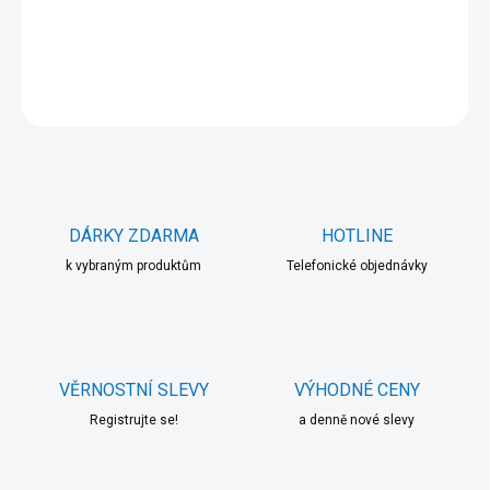
DETAILNÍ INFORMACE
ZEPTAT SE
HLÍDAT
DÁRKY ZDARMA
HOTLINE
k vybraným produktům
Telefonické objednávky
VĚRNOSTNÍ SLEVY
VÝHODNÉ CENY
Registrujte se!
a denně nové slevy