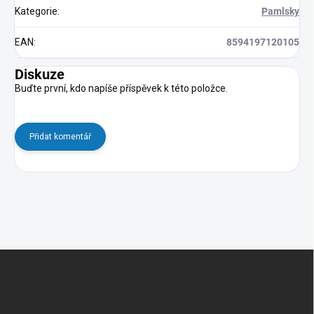
Kategorie
:
Pamlsky
EAN
:
8594197120105
Diskuze
Buďte první, kdo napíše příspěvek k této položce.
Přidat komentář
Z
á
p
a