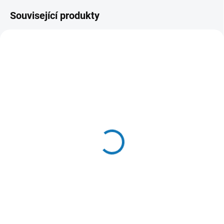
Související produkty
SKLADEM U DODAVATELE
SKLADEM
(>20 KS)
(>20 KS)
Applaws konzerva Dog
RAW RAW mrazem
Taste Toppers Broth
sušené Krevety loupané
Kuře s lososem 156g
60g
59 Kč
329 Kč
Do košíku
Do košíku