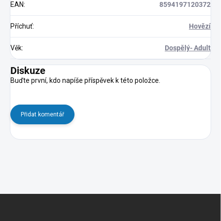
EAN
:
8594197120372
Příchuť
:
Hovězí
Věk
:
Dospělý- Adult
Diskuze
Buďte první, kdo napíše příspěvek k této položce.
Přidat komentář
Z
á
p