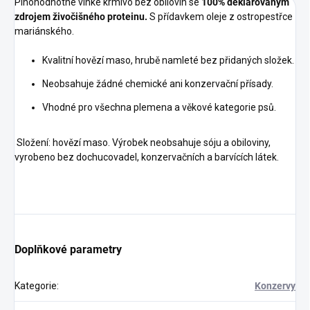
Plnohodnotné vlhké krmivo bez obilovin se
100% deklarovaným
zdrojem živočišného proteinu.
S přídavkem oleje z ostropestřce
mariánského.
Kvalitní hovězí maso, hrubě namleté bez přidaných složek.
Neobsahuje žádné chemické ani konzervační přísady.
Vhodné pro všechna plemena a věkové kategorie psů.
Složení: hovězí maso. Výrobek neobsahuje sóju a obiloviny,
vyrobeno bez dochucovadel, konzervačních a barvících látek.
Doplňkové parametry
Kategorie
:
Konzervy