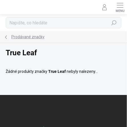
Přejít
na
obsah
Hledat
Prodávané značky
True Leaf
Žádné produkty značky
True Leaf
nebyly nalezeny...
Z
á
p
a
t