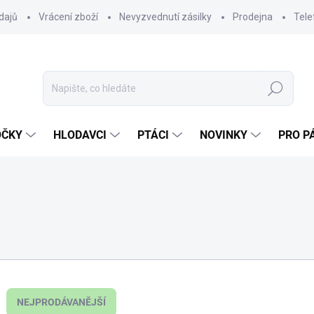
dajů
Vrácení zboží
Nevyzvednutí zásilky
Prodejna
Tele
Hledat
OČKY
HLODAVCI
PTÁCI
NOVINKY
PRO P
NEJPRODÁVANĚJŠÍ