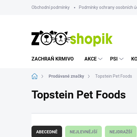
Přejít
Obchodní podmínky
Podmínky ochrany osobních ú
na
obsah
ZACHRAŇ KRMIVO
AKCE
PSI
K
Domů
Prodávané značky
Topstein Pet Foods
Topstein Pet Foods
Ř
a
ABECEDNĚ
NEJLEVNĚJŠÍ
NEJDRAŽŠÍ
z