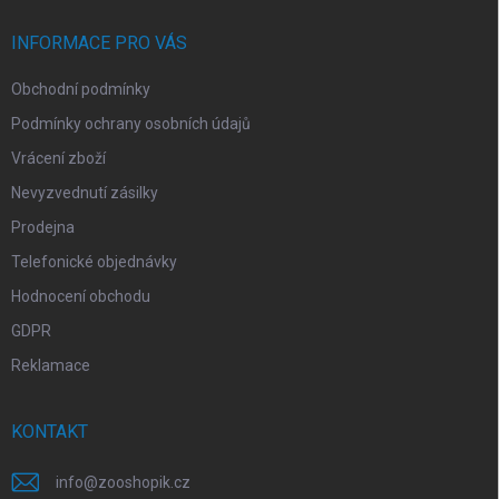
t
y
v
í
INFORMACE PRO VÁS
ý
p
Obchodní podmínky
i
s
Podmínky ochrany osobních údajů
u
Vrácení zboží
Nevyzvednutí zásilky
Prodejna
Telefonické objednávky
Hodnocení obchodu
GDPR
Reklamace
KONTAKT
info
@
zooshopik.cz