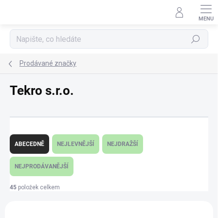
Přejít
na
obsah
Hledat
Prodávané značky
Tekro s.r.o.
Ř
a
ABECEDNĚ
NEJLEVNĚJŠÍ
NEJDRAŽŠÍ
z
e
NEJPRODÁVANĚJŠÍ
n
í
45
položek celkem
p
V
r
ý
o