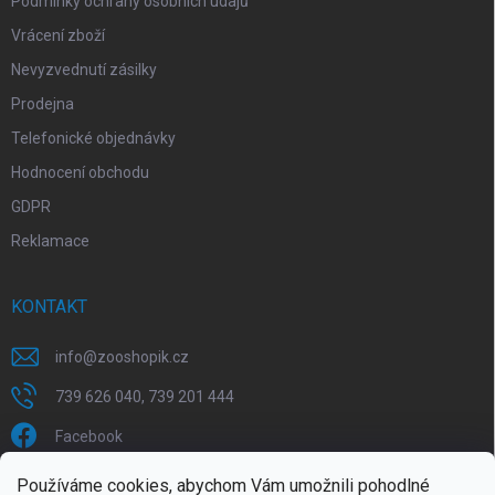
s
Podmínky ochrany osobních údajů
u
Vrácení zboží
Nevyzvednutí zásilky
Prodejna
Telefonické objednávky
Hodnocení obchodu
GDPR
Reklamace
KONTAKT
info
@
zooshopik.cz
739 626 040, 739 201 444
Facebook
Používáme cookies, abychom Vám umožnili pohodlné
FACEBOOK