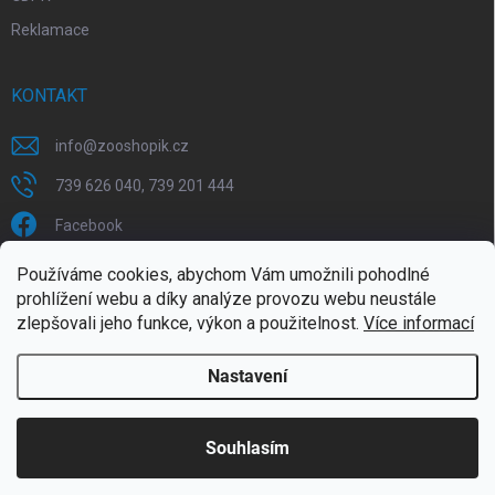
Reklamace
KONTAKT
info
@
zooshopik.cz
739 626 040, 739 201 444
Facebook
Používáme cookies, abychom Vám umožnili pohodlné
FACEBOOK
prohlížení webu a díky analýze provozu webu neustále
zlepšovali jeho funkce, výkon a použitelnost.
Více informací
Nastavení
Copyright 2026
ZOOshopik
. Všechna práva vyhrazena.
Souhlasím
Doprava zdarma od 1799,- (do 30 kg)
Vytvořil Shoptet