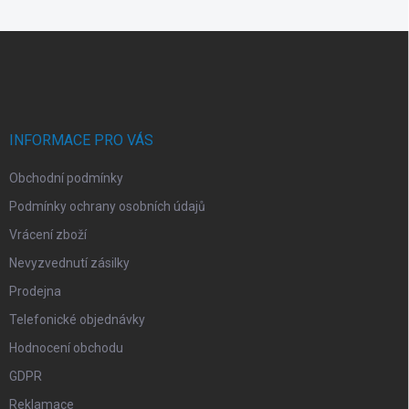
á
d
Z
a
á
c
p
í
p
a
r
t
v
í
INFORMACE PRO VÁS
k
y
Obchodní podmínky
v
ý
Podmínky ochrany osobních údajů
p
i
Vrácení zboží
s
Nevyzvednutí zásilky
u
Prodejna
Telefonické objednávky
Hodnocení obchodu
GDPR
Reklamace